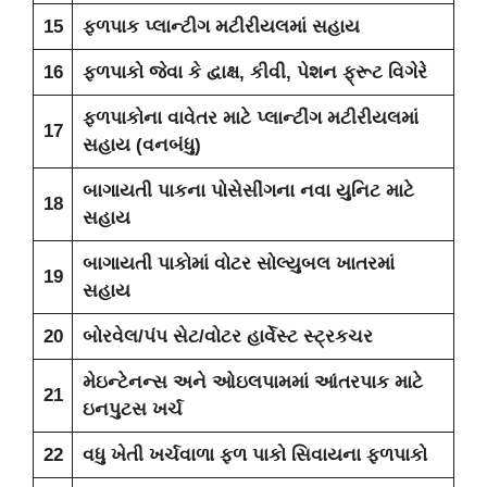
15
ફળપાક પ્લાન્ટીગ મટીરીયલમાં સહાય
16
ફળપાકો જેવા કે દ્વાક્ષ, કીવી, પેશન ફ્રૂટ વિગેરે
ફળપાકોના વાવેતર માટે પ્લાન્ટીંગ મટીરીયલમાં
17
સહાય (વનબંધુ)
બાગાયતી પાકના પોસેસીંગના નવા યુનિટ માટે
18
સહાય
બાગાયતી પાકોમાં વોટર સોલ્યુબલ ખાતરમાં
19
સહાય
20
બોરવેલ/પંપ સેટ/વોટર હાર્વેસ્ટ સ્ટ્રકચર
મેઇન્ટેનન્સ અને ઓઇલપામમાં આંતરપાક માટે
21
ઇનપુટસ ખર્ચ
22
વધુ ખેતી ખર્ચવાળા ફળ પાકો સિવાયના ફળપાકો