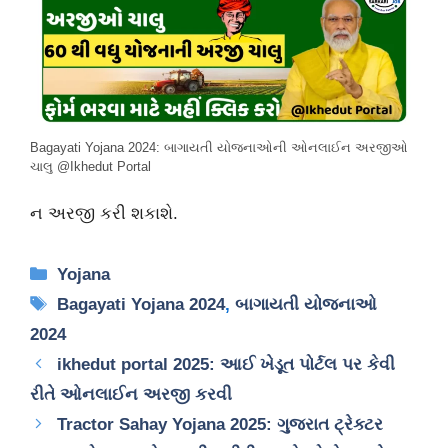
Bagayati Yojana 2024: બાગાયતી યોજનાઓની ઓનલાઈન અરજીઓ
ચાલુ @Ikhedut Portal
ન અરજી કરી શકાશે.
Categories
Yojana
Tags
Bagayati Yojana 2024
,
બાગાયતી યોજનાઓ
2024
ikhedut portal 2025: આઈ ખેડૂત પોર્ટલ પર કેવી
રીતે ઓનલાઈન અરજી કરવી
Tractor Sahay Yojana 2025: ગુજરાત ટ્રેક્ટર