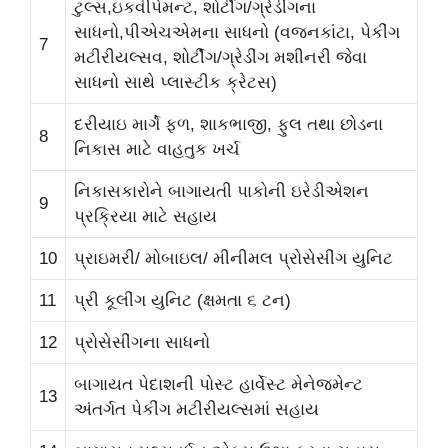
ટુલ્સ,ઇકવીપેમન્ટ, શોર્ટીગ/ગ્રેડીંગના
સાધનો,પીએચએમના સાધનો (વજનકાંટા, પેકીંગ
7
મટીરીયલ્સવ, શોર્ટીંગ/ગ્રેડીંગ મશીનરી જેવા
સાધનો સાથે પ્લાસ્ટીક ક્રેટસ)
દરીયાઇ માર્ગે ફળ, શાકભાજી, ફુલ તથા છોડના
8
નિકાસ માટે વાહતુક ખર્ચ
નિકાસકારોને બાગાયતી પાકોની ઇરેડીએશન
9
પ્રક્રિયા માટે સહાય
10
પ્રાઇમરી/ મોબાઇલ/ મીનીમલ પ્રોસેસીંગ યુનિટ
11
પ્રી કૂલીંગ યુનિટ (ક્ષમતા ૬ ટન)
12
પ્રોસેસીંગના સાધનો
બાગાયત પેદાશની પોસ્ટ હાર્વેસ્ટ મેનેજમેન્ટ
13
અંતર્ગત પેકીંગ મટીરીયલ્સમાં સહાય