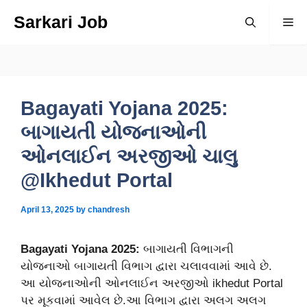
Skip
Sarkari Job
Me
to
content
Bagayati Yojana 2025:
બાગાયતી યોજનાઓની
ઓનલાઈન અરજીઓ ચાલુ
@Ikhedut Portal
April 13, 2025
by
chandresh
Bagayati Yojana 2025:
બાગાયતી વિભાગની
યોજનાઓ બાગાયતી વિભાગ દ્વારા ચલાવવામાં આવે છે.
આ યોજનાઓની ઓનલાઈન અરજીઓ ikhedut Portal
પર મૂકવામાં આવેલ છે.આ વિભાગ દ્વારા અલગ અલગ