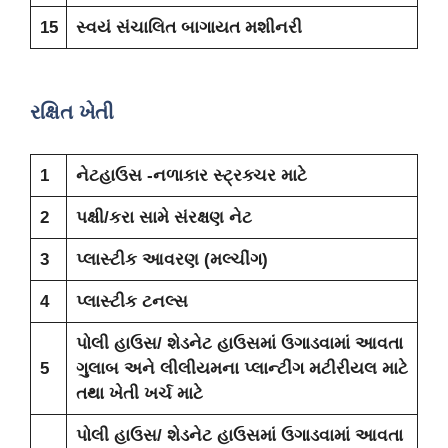
15
સ્વયં સંચાલિત બાગાયત મશીનરી
રક્ષિત ખેતી
1
નેટહાઉસ -નળાકાર સ્ટ્રક્ચર માટે
2
પક્ષી/કરા સામે સંરક્ષણ નેટ
3
પ્લાસ્ટીક આવરણ (મલ્ચીંગ)
4
પ્લાસ્ટીક ટનલ્સ
પોલી હાઉસ/ શેડનેટ હાઉસમાં ઉગાડવામાં આવતા
5
ગુલાબ અને લીલીયમના પ્લાન્ટીંગ મટીરીયલ માટે
તથા ખેતી ખર્ચ માટે
પોલી હાઉસ/ શેડનેટ હાઉસમાં ઉગાડવામાં આવતા