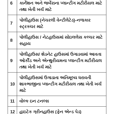
6
કાર્નેશન અને જર્બેરાના પ્લાન્ટીંગ મટીરીયલ માટે
તથા ખેતી ખર્ચ માટે
પોલીહાઉસ (નેચરલી વેન્ટીલેટેડ)-નળાકાર
7
સ્ટ્રક્ચર માટે
પોલીહાઉસ / નેટહાઉસમાં સોઇલલેસ કલ્ચર માટે
8
સહાય
પોલીહાઉસ/ શેડનેટ હાઉસમાં ઉગાડવામાં આવતા
9
ઓર્કીડ અને એન્થુરીયમના પ્લાન્ટીંગ મટીરીયલ
તથા ખેતી ખર્ચ માટે
પોલીહાઉસમાં ઉગાડાતા અતિમૂલ્ય ધરાવતી
10
શાકભાજીના પ્લાન્ટીંગ મટીરીયલ તથા ખેતી ખર્ચ
માટે
11
વોલ્ક ઇન ટનલ્સ
12
હાઇટેક ગ્રીનહાઉસ (ફેન એન્ડ પેડ)