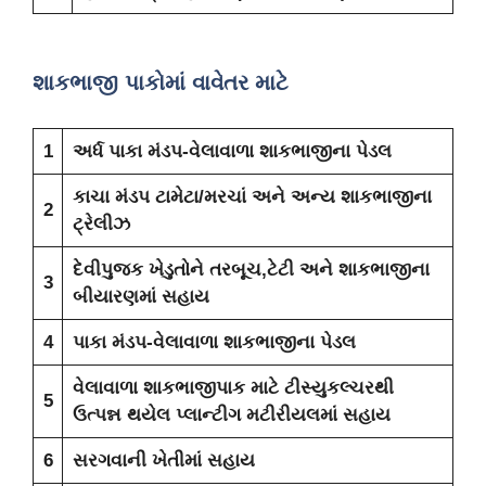
શાકભાજી પાકોમાં વાવેતર માટે
1
અર્ધ પાકા મંડપ-વેલાવાળા શાકભાજીના પેડલ
કાચા મંડપ ટામેટા/મરચાં અને અન્ય શાકભાજીના
2
ટ્રેલીઝ
દેવીપુજક ખેડુતોને તરબૂચ,ટેટી અને શાકભાજીના
3
બીયારણમાં સહાય
4
પાકા મંડપ-વેલાવાળા શાકભાજીના પેડલ
વેલાવાળા શાકભાજીપાક માટે ટીસ્યુકલ્ચરથી
5
ઉત્પન્ન થયેલ પ્લાન્ટીગ મટીરીયલમાં સહાય
6
સરગવાની ખેતીમાં સહાય