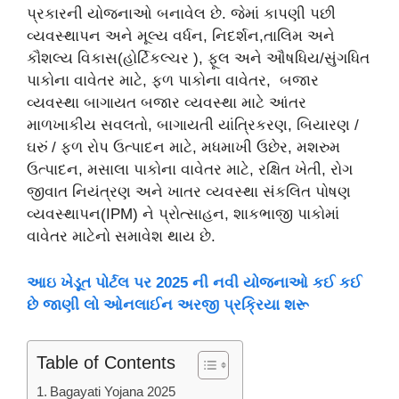
પ્રકારની યોજનાઓ બનાવેલ છે. જેમાં કાપણી પછી
વ્યવસ્થાપન અને મૂલ્ય વર્ધન, નિદર્શન,તાલિમ અને
કૌશલ્ય વિકાસ(હોર્ટિકલ્ચર ), ફૂલ અને ઔષધિય/સુંગધિત
પાકોના વાવેતર માટે, ફળ પાકોના વાવેતર, બજાર
વ્યવસ્થા બાગાયત બજાર વ્યવસ્થા માટે આંતર
માળખાકીય સવલતો, બાગાયતી યાંત્રિકરણ, બિયારણ /
ઘરું / ફળ રોપ ઉત્પાદન માટે, મધમાખી ઉછેર, મશરુમ
ઉત્પાદન, મસાલા પાકોના વાવેતર માટે, રક્ષિત ખેતી, રોગ
જીવાત નિયંત્રણ અને ખાતર વ્યવસ્થા સંકલિત પોષણ
વ્યવસ્થાપન(IPM) ને પ્રોત્સાહન, શાકભાજી પાકોમાં
વાવેતર માટેનો સમાવેશ થાય છે.
આઇ ખેડૂત પોર્ટલ પર 2025 ની નવી યોજનાઓ કઈ કઈ
છે જાણી લો ઓનલાઈન અરજી પ્રક્રિયા શરૂ
Table of Contents
Bagayati Yojana 2025