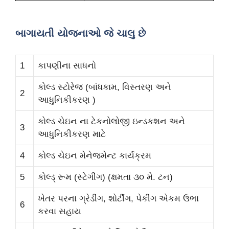
બાગાયતી યોજનાઓ જે ચાલુ છે
1
કાપણીના સાધનો
કોલ્ડ સ્ટોરેજ (બાંધકામ, વિસ્તરણ અને
2
આધુનિકીકરણ )
કોલ્ડ ચેઇન ના ટેકનોલોજી ઇન્ડકશન અને
3
આધુનિકીકરણ માટે
4
કોલ્ડ ચેઇન મેનેજમેન્ટ કાર્યક્રમ
5
કોલ્ડ્ રૂમ (સ્ટેગીંગ) (ક્ષમતા ૩૦ મે. ટન)
ખેતર પરના ગ્રેડીંગ, શોર્ટીગ, પેકીંગ એકમ ઉભા
6
કરવા સહાય