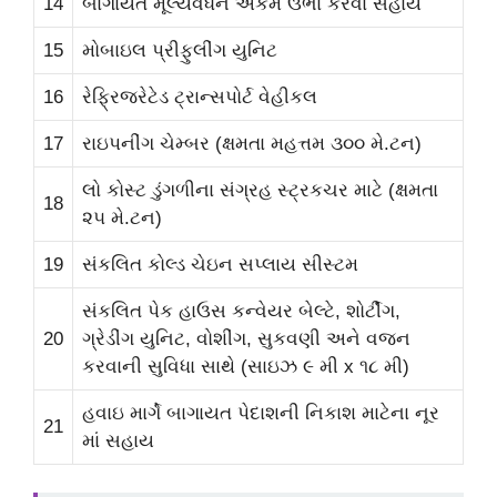
14
બાગાયત મૂલ્યવર્ધન એકમ ઉભા કરવા સહાય
15
મોબાઇલ પ્રીફુલીંગ યુનિટ
16
રેફ્રિજરેટેડ ટ્રાન્સપોર્ટ વેહીકલ
17
રાઇપનીંગ ચેમ્બર (ક્ષમતા મહત્તમ ૩૦૦ મે.ટન)
લો કોસ્ટ ડુંગળીના સંગ્રહ સ્ટ્રકચર માટે (ક્ષમતા
18
૨૫ મે.ટન)
19
સંકલિત કોલ્ડ ચેઇન સપ્લાય સીસ્ટમ
સંકલિત પેક હાઉસ કન્વેયર બેલ્ટે, શોર્ટીંગ,
20
ગ્રેડીંગ યુનિટ, વોશીંગ, સુકવણી અને વજન
કરવાની સુવિધા સાથે (સાઇઝ ૯ મી x ૧૮ મી)
હવાઇ માર્ગે બાગાયત પેદાશની નિકાશ માટેના નૂર
21
માં સહાય