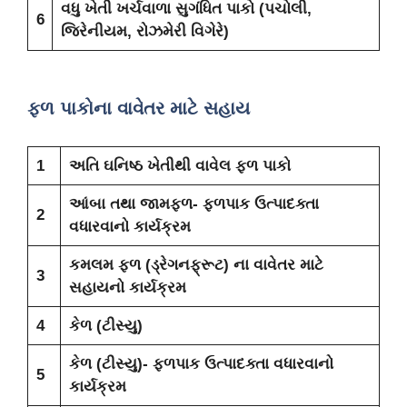
વધુ ખેતી ખર્ચવાળા સુગંધિત પાકો (પચોલી,
6
જિરેનીયમ, રોઝમેરી વિગેરે)
ફળ પાકોના વાવેતર માટે સહાય
1
અતિ ઘનિષ્ઠ ખેતીથી વાવેલ ફળ પાકો
આંબા તથા જામફળ- ફળપાક ઉત્પાદક્તા
2
વધારવાનો કાર્યક્રમ
કમલમ ફળ (ડ્રેગનફ્રૂટ) ના વાવેતર માટે
3
સહાયનો કાર્યક્રમ
4
કેળ (ટીસ્યુ)
કેળ (ટીસ્યુ)- ફળપાક ઉત્પાદક્તા વધારવાનો
5
કાર્યક્રમ