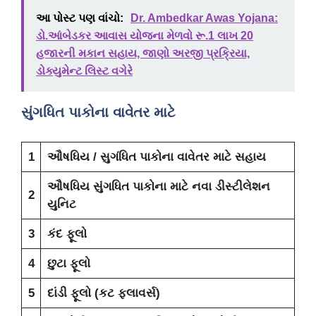
આ પોસ્ટ પણ વાંચો:
Dr. Ambedkar Awas Yojana:
ડો.આંબેડકર આવાસ યોજના મેળવો રૂ.1 લાખ 20
હજારની મકાન સહાય, જાણો અરજી પ્રક્રિયા,
ડોક્યુમેન્ટ લિસ્ટ વગેરે
સુંગધિત પાકોના વાવેતર માટે
1
ઔષધિય / સુગંધિત પાકોના વાવેતર માટે સહાય
ઔષધિય સુંગધિત પાકોના માટે નવા ડીસ્ટીલેશન
2
યુનિટ
3
કંદ ફૂલો
4
છુટા ફૂલો
5
દાંડી ફૂલો (કટ ફલાવર્સ)