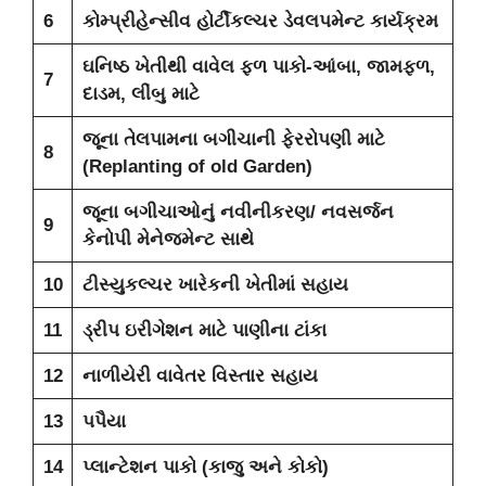
6
કોમ્પ્રીહેન્સીવ હોર્ટીકલ્ચર ડેવલપમેન્ટ કાર્યક્રમ
ઘનિષ્ઠ ખેતીથી વાવેલ ફળ પાકો-આંબા, જામફળ,
7
દાડમ, લીંબુ માટે
જૂના તેલપામના બગીચાની ફેરરોપણી માટે
8
(Replanting of old Garden)
જૂના બગીચાઓનું નવીનીકરણ/ નવસર્જન
9
કેનોપી મેનેજમેન્ટ સાથે
10
ટીસ્યુકલ્ચર ખારેકની ખેતીમાં સહાય
11
ડ્રીપ ઇરીગેશન માટે પાણીના ટાંકા
12
નાળીયેરી વાવેતર વિસ્તાર સહાય
13
પપૈયા
14
પ્લાન્ટેશન પાકો (કાજુ અને કોકો)