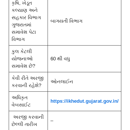
કૃષિ, ખેડૂત
કલ્યાણ અને
સહકાર વિભાગ
બાગયતી વિભાગ
ગુજરાતમાં
સમાવેશ પેટા
વિભાગ
કુલ કેટલી
યોજનાઓ
60 થી વધુ
સમાવેશ છે?
કેવી રીતે અરજી
ઓનલાઈન
કરવાની રહેશે?
અધિકૃત
https://ikhedut.gujarat.gov.in/
વેબસાઈટ
અરજી કરવાની
–
છેલ્લી તારીખ