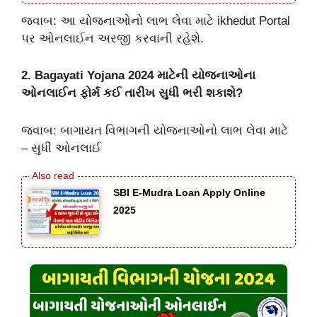
જવાબ: આ યોજનાઓનો લાભ લેવા માટે ikhedut Portal
પર ઓનલાઈન અરજી કરવાની રહેશે.
2. Bagayati Yojana 2024 માટેની યોજનાઓના
ઓનલાઈન ફોર્મ કઈ તારીખ સુધી ભરી શકાશે?
જવાબ: બાગાયત વિભાગની યોજનાઓનો લાભ લેવા માટે
– સુધી ઓનલાઈ
SBI E-Mudra Loan Apply Online
2025