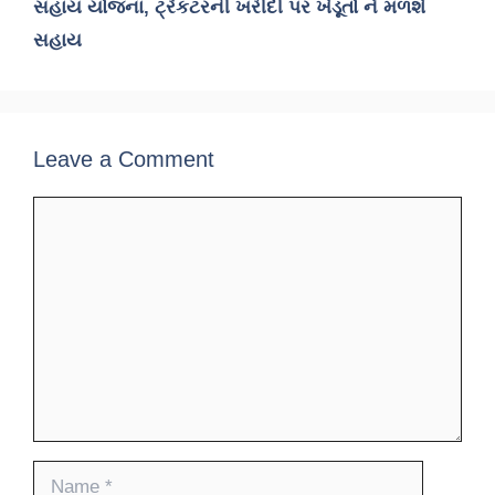
સહાય યોજના, ટ્રેકટરની ખરીદી પર ખેડૂતો ને મળશે
સહાય
Leave a Comment
Comment
Name