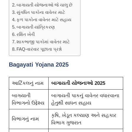
બાગાયતી યોજનાઓ જે ચાલુ છે
સુંગધિત પાકોના વાવેતર માટે
ફળ પાકોના વાવેતર માટે સહાય
બાગાયતી યાંત્રિકરણ
રક્ષિત ખેતી
શાકભાજી પાકોમાં વાવેતર માટે
FAQ-વારંવાર પૂછાતા પ્રશ્નો
Bagayati Yojana 2025
આર્ટિકલનું નામ
બાગાયતી યોજનાઓ 2025
બાગયાતી
બાગાયતી પાકનું વાવેતર વધારવાના
વિભાગનો ઉદ્દેશ્ય
હેતુથી સાધન સહાય
કૃષિ, ખેડૂત કલ્યાણ અને સહકાર
વિભાગનું નામ
વિભાગ ગુજરાત