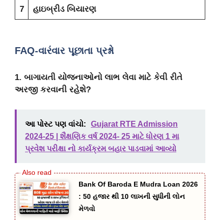
7
હાઇબ્રીડ બિયારણ
FAQ-વારંવાર પૂછાતા પ્રશ્નો
1. બાગાયતી યોજનાઓનો લાભ લેવા માટે કેવી રીતે
અરજી કરવાની રહેશે?
આ પોસ્ટ પણ વાંચો:
Gujarat RTE Admission
2024-25 | શૈક્ષણિક વર્ષ 2024- 25 માટે ધોરણ 1 મા
પ્રવેશ પરીક્ષા નો કાર્યક્રમ બહાર પાડવામાં આવ્યો
Bank Of Baroda E Mudra Loan 2026
: 50 હજાર થી 10 લાખની સુધીની લોન
મેળવો