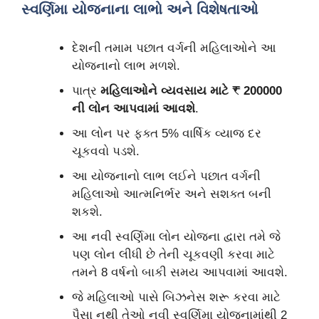
સ્વર્ણિમા યોજનાના લાભો અને વિશેષતાઓ
દેશની તમામ પછાત વર્ગની મહિલાઓને આ
યોજનાનો લાભ મળશે.
પાત્ર
મહિલાઓને વ્યવસાય માટે ₹ 200000
ની લોન આપવામાં આવશે
.
આ લોન પર ફક્ત 5% વાર્ષિક વ્યાજ દર
ચૂકવવો પડશે.
આ યોજનાનો લાભ લઈને પછાત વર્ગની
મહિલાઓ આત્મનિર્ભર અને સશક્ત બની
શકશે.
આ નવી સ્વર્ણિમા લોન યોજના દ્વારા તમે જે
પણ લોન લીધી છે તેની ચૂકવણી કરવા માટે
તમને 8 વર્ષનો બાકી સમય આપવામાં આવશે.
જે મહિલાઓ પાસે બિઝનેસ શરૂ કરવા માટે
પૈસા નથી તેઓ નવી સ્વર્ણિમા યોજનામાંથી 2