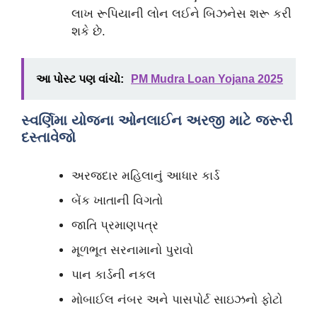
લાખ રૂપિયાની લોન લઈને બિઝનેસ શરૂ કરી
શકે છે.
આ પોસ્ટ પણ વાંચો:
PM Mudra Loan Yojana 2025
સ્વર્ણિમા યોજના ઓનલાઈન અરજી માટે જરૂરી
દસ્તાવેજો
અરજદાર મહિલાનું આધાર કાર્ડ
બેંક ખાતાની વિગતો
જાતિ પ્રમાણપત્ર
મૂળભૂત સરનામાનો પુરાવો
પાન કાર્ડની નકલ
મોબાઈલ નંબર અને પાસપોર્ટ સાઇઝનો ફોટો