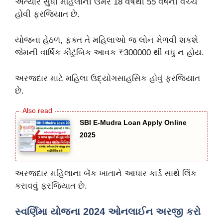
અત્યાર સુધી મહિલાની ઉંમર 18 વર્ષથી 55 વર્ષની વચ્ચે
હોવી ફરજિયાત છે.
યોજના હેઠળ, ફક્ત તે મહિલાઓ જ લોન મેળવી શકશે
જેમની વાર્ષિક કૌટુંબિક આવક ₹300000 થી વધુ ન હોય.
અરજદાર માટે મહિલા ઉદ્યોગસાહસિક હોવું ફરજિયાત
છે.
SBI E-Mudra Loan Apply Online
2025
અરજદાર મહિલાના બેંક ખાતાને આધાર કાર્ડ સાથે લિંક
કરાવવું ફરજિયાત છે.
સ્વર્ણિમા યોજના 2024 ઓનલાઈન અરજી કરો