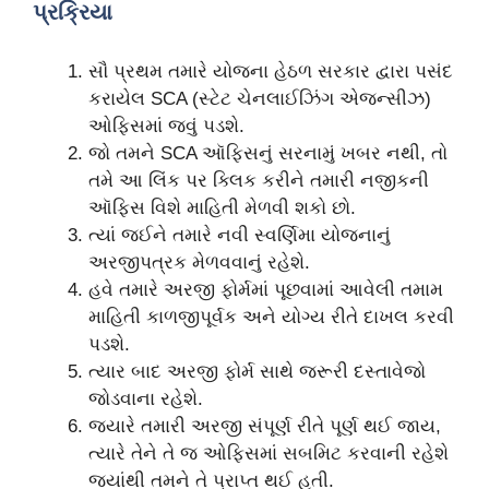
પ્રક્રિયા
સૌ પ્રથમ તમારે યોજના હેઠળ સરકાર દ્વારા પસંદ
કરાયેલ SCA (સ્ટેટ ચેનલાઈઝિંગ એજન્સીઝ)
ઓફિસમાં જવું પડશે.
જો તમને SCA ઑફિસનું સરનામું ખબર નથી, તો
તમે આ લિંક પર ક્લિક કરીને તમારી નજીકની
ઑફિસ વિશે માહિતી મેળવી શકો છો.
ત્યાં જઈને તમારે નવી સ્વર્ણિમા યોજનાનું
અરજીપત્રક મેળવવાનું રહેશે.
હવે તમારે અરજી ફોર્મમાં પૂછવામાં આવેલી તમામ
માહિતી કાળજીપૂર્વક અને યોગ્ય રીતે દાખલ કરવી
પડશે.
ત્યાર બાદ અરજી ફોર્મ સાથે જરૂરી દસ્તાવેજો
જોડવાના રહેશે.
જ્યારે તમારી અરજી સંપૂર્ણ રીતે પૂર્ણ થઈ જાય,
ત્યારે તેને તે જ ઓફિસમાં સબમિટ કરવાની રહેશે
જ્યાંથી તમને તે પ્રાપ્ત થઈ હતી.