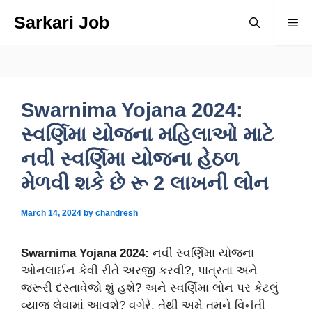
Skip
Sarkari Job
Me
to
content
Swarnima Yojana 2024:
સ્વર્ણિમા યોજના મહિલાઓ માટે
નવી સ્વર્ણિમા યોજના હેઠળ
મેળવી શકે છે રૂ 2 લાખની લોન
March 14, 2024
by
chandresh
Swarnima Yojana 2024:
નવી સ્વર્ણિમા યોજના
ઓનલાઈન કેવી રીતે અરજી કરવી?, પાત્રતા અને
જરૂરી દસ્તાવેજો શું હશે? અને સ્વર્ણિમા લોન પર કેટલું
વ્યાજ લેવામાં આવશે? વગેરે. તેથી અમે તમને વિનંતી