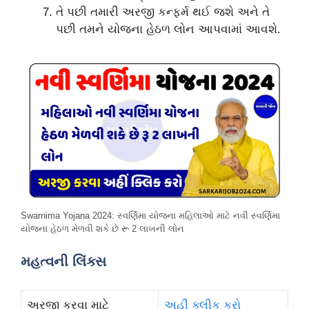
તે પછી તમારી અરજી કન્ફર્મ થઈ જશે અને તે
પછી તમને યોજના હેઠળ લોન આપવામાં આવશે.
Swarnima Yojana 2024: સ્વર્ણિમા યોજના મહિલાઓ માટે નવી સ્વર્ણિમા
યોજના હેઠળ મેળવી શકે છે રૂ 2 લાખની લોન
મહત્વની લિંક્સ
અરજી કરવા માટે
અહીં ક્લીક કરો