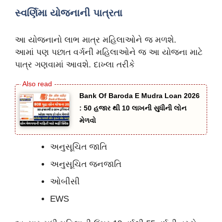
સ્વર્ણિમા યોજનાની પાત્રતા
આ યોજનાનો લાભ માત્ર મહિલાઓને જ મળશે.
આમાં પણ પછાત વર્ગની મહિલાઓને જ આ યોજના માટે
પાત્ર ગણવામાં આવશે. દાખ્લા તરીકે
Bank Of Baroda E Mudra Loan 2026
: 50 હજાર થી 10 લાખની સુધીની લોન
મેળવો
અનુસૂચિત જાતિ
અનુસૂચિત જનજાતિ
ઓબીસી
EWS