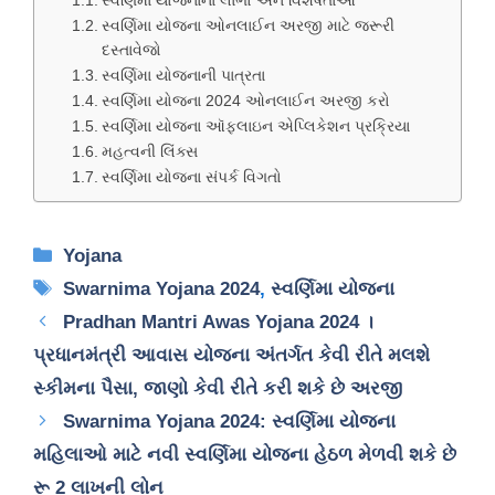
સ્વર્ણિમા યોજનાના લાભો અને વિશેષતાઓ
સ્વર્ણિમા યોજના ઓનલાઈન અરજી માટે જરૂરી
દસ્તાવેજો
સ્વર્ણિમા યોજનાની પાત્રતા
સ્વર્ણિમા યોજના 2024 ઓનલાઈન અરજી કરો
સ્વર્ણિમા યોજના ઑફલાઇન એપ્લિકેશન પ્રક્રિયા
મહત્વની લિંક્સ
સ્વર્ણિમા યોજના સંપર્ક વિગતો
Categories
Yojana
Tags
Swarnima Yojana 2024
,
સ્વર્ણિમા યોજના
Pradhan Mantri Awas Yojana 2024 ।
પ્રધાનમંત્રી આવાસ યોજના અંતર્ગત કેવી રીતે મલશે
સ્કીમના પૈસા, જાણો કેવી રીતે કરી શકે છે અરજી
Swarnima Yojana 2024: સ્વર્ણિમા યોજના
મહિલાઓ માટે નવી સ્વર્ણિમા યોજના હેઠળ મેળવી શકે છે
રૂ 2 લાખની લોન