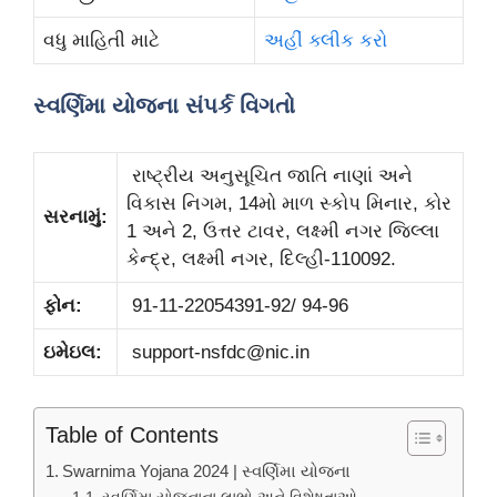
વધુ માહિતી માટે
અહીં ક્લીક કરો
સ્વર્ણિમા યોજના સંપર્ક વિગતો
રાષ્ટ્રીય અનુસૂચિત જાતિ નાણાં અને
વિકાસ નિગમ, 14મો માળ સ્કોપ મિનાર, કોર
સરનામું:
1 અને 2, ઉત્તર ટાવર, લક્ષ્મી નગર જિલ્લા
કેન્દ્ર, લક્ષ્મી નગર, દિલ્હી-110092.
ફોન:
91-11-22054391-92/ 94-96
ઇમેઇલ:
support-nsfdc@nic.in
Table of Contents
Swarnima Yojana 2024 | સ્વર્ણિમા યોજના