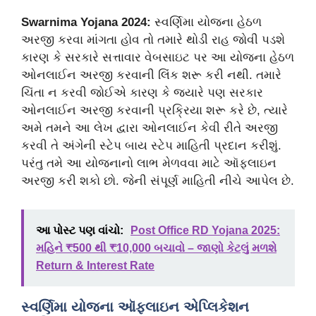
Swarnima Yojana 2024:
સ્વર્ણિમા યોજના હેઠળ
અરજી કરવા માંગતા હોવ તો તમારે થોડી રાહ જોવી પડશે
કારણ કે સરકારે સત્તાવાર વેબસાઇટ પર આ યોજના હેઠળ
ઓનલાઈન અરજી કરવાની લિંક શરૂ કરી નથી. તમારે
ચિંતા ન કરવી જોઈએ કારણ કે જ્યારે પણ સરકાર
ઓનલાઈન અરજી કરવાની પ્રક્રિયા શરૂ કરે છે, ત્યારે
અમે તમને આ લેખ દ્વારા ઓનલાઈન કેવી રીતે અરજી
કરવી તે અંગેની સ્ટેપ બાય સ્ટેપ માહિતી પ્રદાન કરીશું.
પરંતુ તમે આ યોજનાનો લાભ મેળવવા માટે ઑફલાઇન
અરજી કરી શકો છો. જેની સંપૂર્ણ માહિતી નીચે આપેલ છે.
આ પોસ્ટ પણ વાંચો:
Post Office RD Yojana 2025:
મહિને ₹500 થી ₹10,000 બચાવો – જાણો કેટલું મળશે
Return & Interest Rate
સ્વર્ણિમા યોજના ઑફલાઇન એપ્લિકેશન