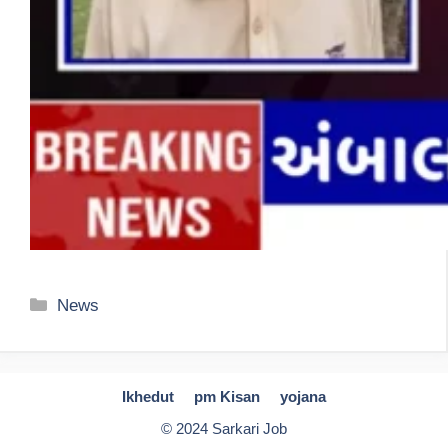
Categories
News
Ikhedut
pm Kisan
yojana
© 2024 Sarkari Job