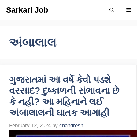
Skip
Sarkari Job
Me
to
content
અંબાલાલ
ગુજરાતમાં આ વર્ષે કેવો પડશે
વરસાદ? દુષ્કાળની સંભાવના છે
કે નહીં? આ મહિનાને લઈ
અંબાલાલની ઘાતક આગાહી
February 12, 2024
by
chandresh