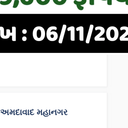
: અમદાવાદ મહાનગર