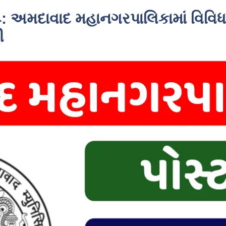
 અમદાવાદ મહાનગરપાલિકામાં વિવિધ
ી