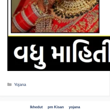
Categories
Yojana
Ikhedut
pm Kisan
yojana