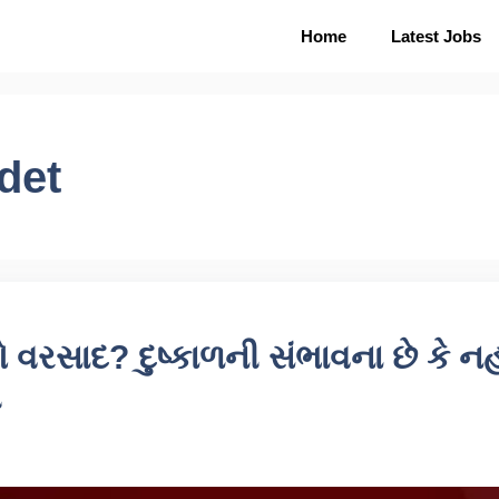
Home
Latest Jobs
det
ડશે વરસાદ? દુષ્કાળની સંભાવના છે કે
ી