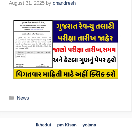
August 31, 2025
by
chandresh
Categories
News
Ikhedut
pm Kisan
yojana