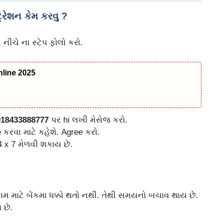
રેશન કેમ કરવુ ?
નીચે ના સ્ટેપ ફોલો કરો.
line 2025
918433888777
પર hi લખી મેસેજ કરો.
કરવા માટે કહેશે. Agree કરો.
 x 7 મેળવી શકાય છે.
 કામ માટે બેંકમા ધક્કો થતો નથી. તેથી સમયનો બચાવ થાય છે.
 છે.