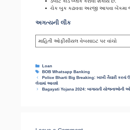
ડેબીટ કાર્ડ બ્લોક કરાવી શકાય છે.
ચેક બુક કઢાવવા અરજી આપવા બેંકમા જ
અગત્યની લીંક
માહિતી ઓફીસીયલ વેબસાઇટ પર વાંચો
Categories
Loan
Tags
BOB Whatsapp Banking
Police Bharti Big Breaking: ખાખી તૈયારી કરતાં ઉમ
લેવામાં આવશે
Bagayati Yojana 2024: બાગાયતી યોજનાઓની 