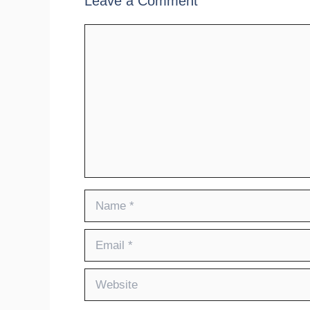
Leave a Comment
Comment
Name
Email
Website