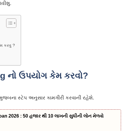
વીશુ.
?
મ કરવુ ?
 નો ઉપયોગ કેમ કરવો?
ુજબના સ્ટેપ અનુસાર કામગીરી કરવાની રહેશે.
n 2026 : 50 હજાર થી 10 લાખની સુધીની લોન મેળવો