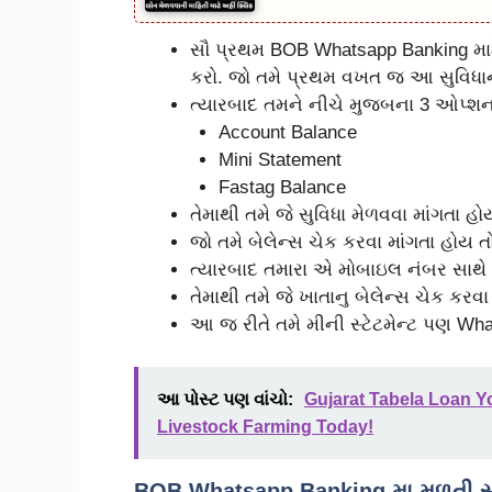
સૌ પ્રથમ BOB Whatsapp Banking મ
કરો. જો તમે પ્રથમ વખત જ આ સુવિધાનો
ત્યારબાદ તમને નીચે મુજબના 3 ઓપ્શન 
Account Balance
Mini Statement
Fastag Balance
તેમાથી તમે જે સુવિધા મેળવવા માંગતા હ
જો તમે બેલેન્સ ચેક કરવા માંગતા હોય ત
ત્યારબાદ તમારા એ મોબાઇલ નંબર સાથે 
તેમાથી તમે જે ખાતાનુ બેલેન્સ ચેક કરવા
આ જ રીતે તમે મીની સ્ટેટમેન્ટ પણ Wha
આ પોસ્ટ પણ વાંચો:
Gujarat Tabela Loan Y
Livestock Farming Today!
BOB Whatsapp Banking મા મળતી સ