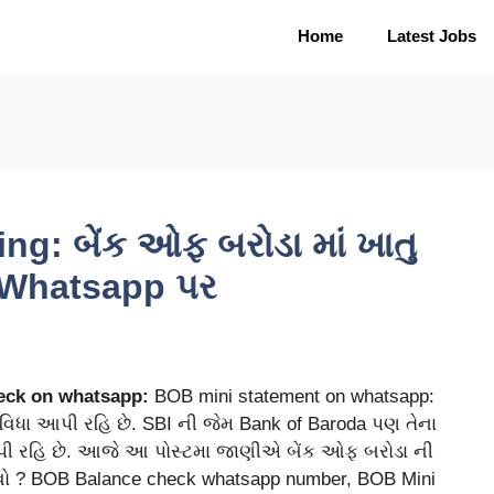
Home
Latest Jobs
: બેંક ઓફ બરોડા માં ખાતુ
ો Whatsapp પર
ck on whatsapp:
BOB mini statement on whatsapp:
િધા આપી રહિ છે. SBI ની જેમ Bank of Baroda પણ તેના
પી રહિ છે. આજે આ પોસ્ટમા જાણીએ બેંક ઓફ બરોડા ની
વો ? BOB Balance check whatsapp number, BOB Mini