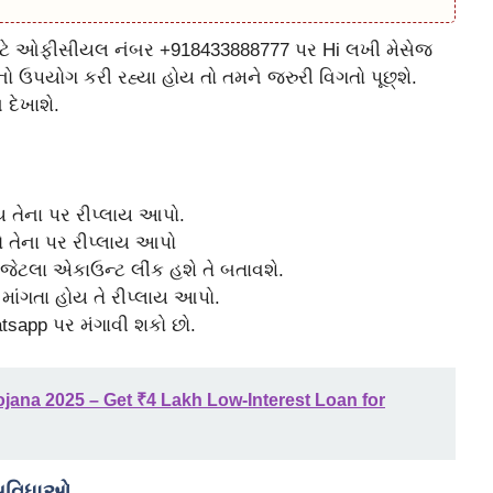
ાટે ઓફીસીયલ નંબર +918433888777 પર Hi લખી મેસેજ
 ઉપયોગ કરી રહ્યા હોય તો તમને જરુરી વિગતો પૂછ્શે.
દેખાશે.
ોય તેના પર રીપ્લાય આપો.
ો તેના પર રીપ્લાય આપો
જેટલા એકાઉન્ટ લીંક હશે તે બતાવશે.
 માંગતા હોય તે રીપ્લાય આપો.
tsapp પર મંગાવી શકો છો.
ojana 2025 – Get ₹4 Lakh Low-Interest Loan for
ુવિધાઓ