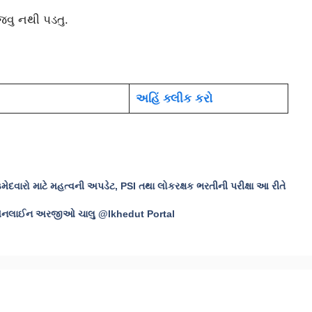
વુ નથી પડતુ.
અહિં ક્લીક કરો
ેદવારો માટે મહત્વની અપડેટ, PSI તથા લોકરક્ષક ભરતીની પરીક્ષા આ રીતે
ઓનલાઈન અરજીઓ ચાલુ @Ikhedut Portal