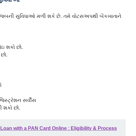
મુજબની સુવિધાઓ મળી શકે છે. તમે વોટસઅપથી બેંકખાતાને
જોઇ શકો છો.
 છો.
ો
જિસ્ટ્રેશન સર્વીસ
 શકો છો.
Loan with a PAN Card Online : Eligibility & Process