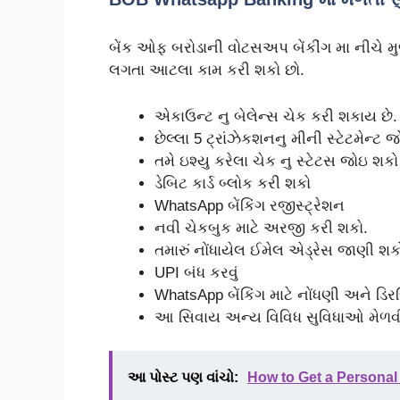
બેંક ઓફ બરોડાની વોટસઅપ બેંકીંગ મા નીચે 
લગતા આટલા કામ કરી શકો છો.
એકાઉન્ટ નુ બેલેન્સ ચેક કરી શકાય છે.
છેલ્લા 5 ટ્રાંઝેકશનનુ મીની સ્ટેટમેન્ટ 
તમે ઇશ્યુ કરેલા ચેક નુ સ્ટેટસ જોઇ શકો
ડેબિટ કાર્ડ બ્લોક કરી શકો
WhatsApp બેંકિંગ રજીસ્ટ્રેશન
નવી ચેકબુક માટે અરજી કરી શકો.
તમારું નોંધાયેલ ઈમેલ એડ્રેસ જાણી શક
UPI બંધ કરવું
WhatsApp બેંકિંગ માટે નોંધણી અને ડિર
આ સિવાય અન્ય વિવિધ સુવિધાઓ મેળવી
આ પોસ્ટ પણ વાંચો:
How to Get a Personal 