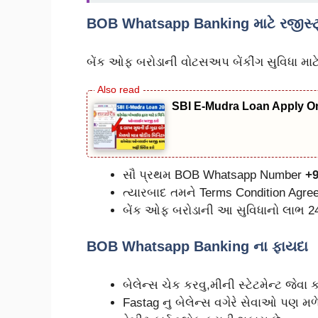
BOB Whatsapp Banking માટે રજીસ્ટ્
બેંક ઓફ બરોડાની વોટસઅપ બેંકીંગ સુવિધા માટે 
SBI E-Mudra Loan Apply On
સૌ પ્રથમ BOB Whatsapp Number
+
ત્યારબાદ તમને Terms Condition Agree 
બેંક ઓફ બરોડાની આ સુવિધાનો લાભ 24
BOB Whatsapp Banking ના ફાયદા
બેલેન્સ ચેક કરવુ,મીની સ્ટેટમેન્ટ જેવા
Fastag નુ બેલેન્સ વગેરે સેવાઓ પણ મળે