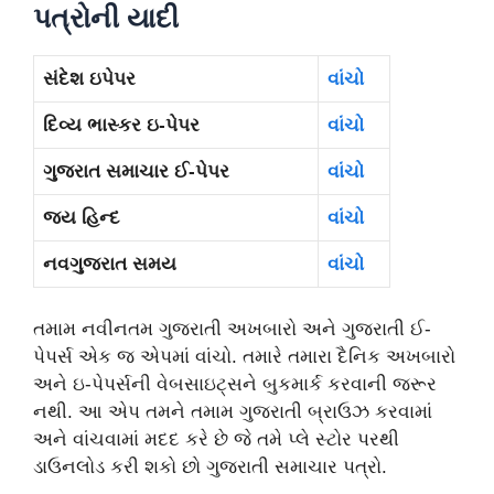
પત્રોની યાદી
સંદેશ ઇપેપર
વાંચો
દિવ્ય ભાસ્કર ઇ-પેપર
વાંચો
ગુજરાત સમાચાર ઈ-પેપર
વાંચો
જય હિન્દ
વાંચો
નવગુજરાત સમય
વાંચો
તમામ નવીનતમ ગુજરાતી અખબારો અને ગુજરાતી ઈ-
પેપર્સ એક જ એપમાં વાંચો. તમારે તમારા દૈનિક અખબારો
અને ઇ-પેપર્સની વેબસાઇટ્સને બુકમાર્ક કરવાની જરૂર
નથી. આ એપ તમને તમામ ગુજરાતી બ્રાઉઝ કરવામાં
અને વાંચવામાં મદદ કરે છે જે તમે પ્લે સ્ટોર પરથી
ડાઉનલોડ કરી શકો છો ગુજરાતી સમાચાર પત્રો.