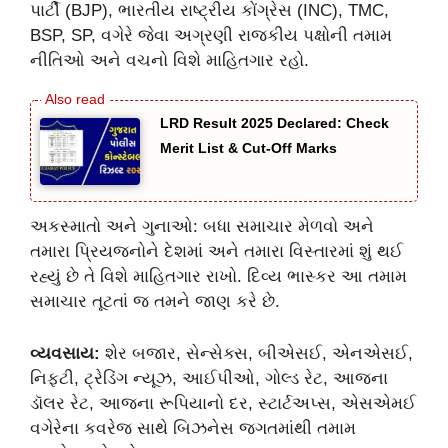
પાર્ટી (BJP), ભારતીય રાષ્ટ્રીય કોંગ્રેસ (INC), TMC,
BSP, SP, વગેરે જેવા અગ્રણી રાજકીય પક્ષોની તમામ
નીતિઓ અને વચનો વિશે માહિતગાર રહો.
LRD Result 2025 Declared: Check
Merit List & Cut-Off Marks
અકસ્માતો અને ગુનાઓ: બધા સમાચાર મેળવો અને
તમારા પ્રિયજનોને દેશમાં અને તમારા વિસ્તારમાં શું થઈ
રહ્યું છે તે વિશે માહિતગાર રાખો. દિવ્ય ભાસ્કર આ તમામ
સમાચાર તૂટતાં જ તમને જાણ કરે છે.
વ્યવસાય:
શેર બજાર, સેન્સેક્સ, બીએસઈ, એનએસઈ,
નિફ્ટી, ટ્રેડિંગ ન્યૂઝ, આઈપીઓ, ગોલ્ડ રેટ, આજના
ડૉલર રેટ, આજના રૂપિયાનો દર, સ્ટાર્ટઅપ્સ, એસએમઈ
વગેરેના કવરેજ સાથે બિઝનેસ જગતમાંથી તમામ