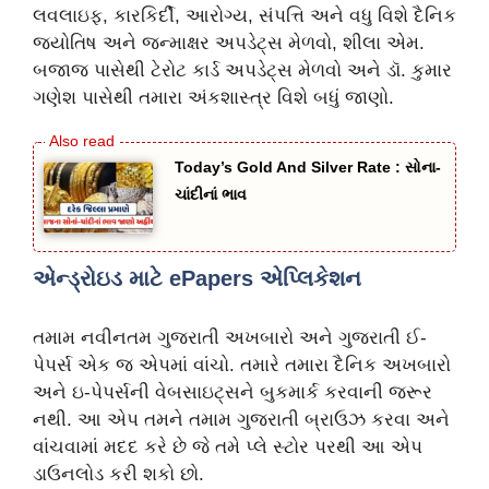
લવલાઇફ, કારકિર્દી, આરોગ્ય, સંપત્તિ અને વધુ વિશે દૈનિક
જ્યોતિષ અને જન્માક્ષર અપડેટ્સ મેળવો, શીલા એમ.
બજાજ પાસેથી ટેરોટ કાર્ડ અપડેટ્સ મેળવો અને ડૉ. કુમાર
ગણેશ પાસેથી તમારા અંકશાસ્ત્ર વિશે બધું જાણો.
Today’s Gold And Silver Rate : સોના-
ચાંદીનાં ભાવ
એન્ડ્રોઇડ માટે ePapers એપ્લિકેશન
તમામ નવીનતમ ગુજરાતી અખબારો અને ગુજરાતી ઈ-
પેપર્સ એક જ એપમાં વાંચો. તમારે તમારા દૈનિક અખબારો
અને ઇ-પેપર્સની વેબસાઇટ્સને બુકમાર્ક કરવાની જરૂર
નથી. આ એપ તમને તમામ ગુજરાતી બ્રાઉઝ કરવા અને
વાંચવામાં મદદ કરે છે જે તમે પ્લે સ્ટોર પરથી આ એપ
ડાઉનલોડ કરી શકો છો.