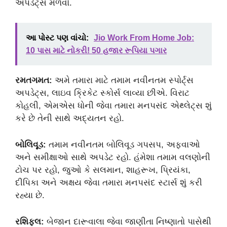
અપડેટ્સ મેળવો.
આ પોસ્ટ પણ વાંચો:
Jio Work From Home Job:
10 પાસ માટે નોકરી! 50 હજાર રૂપિયા પગાર
રમતગમત:
અમે તમારા માટે તમામ નવીનતમ સ્પોર્ટ્સ
અપડેટ્સ, લાઇવ ક્રિકેટ સ્કોર્સ લાવ્યા છીએ. વિરાટ
કોહલી, એમએસ ધોની જેવા તમારા મનપસંદ એથ્લેટ્સ શું
કરે છે તેની સાથે અદ્યતન રહો.
બોલિવૂડ:
તમામ નવીનતમ બોલિવૂડ ગપસપ, અફવાઓ
અને સમીક્ષાઓ સાથે અપડેટ રહો. હંમેશા તમામ વલણોની
ટોચ પર રહો, જુઓ કે સલમાન, શાહરૂખ, પ્રિયંકા,
દીપિકા અને અક્ષય જેવા તમારા મનપસંદ સ્ટાર્સ શું કરી
રહ્યા છે.
રશિફલ:
બેજાન દારૂવાલા જેવા જાણીતા નિષ્ણાતો પાસેથી