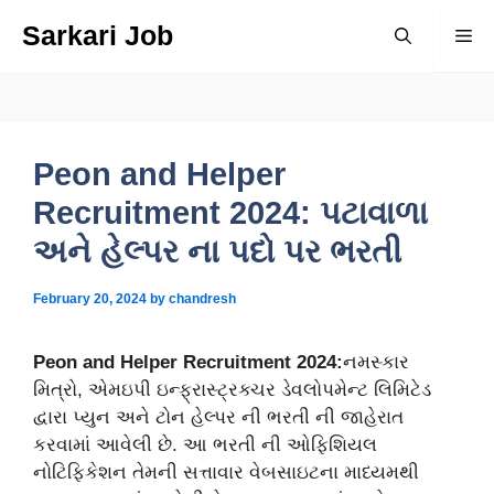
Skip
Sarkari Job
Me
to
content
Peon and Helper
Recruitment 2024: પટાવાળા
અને હેલ્પર ના પદો પર ભરતી
February 20, 2024
by
chandresh
Peon and Helper Recruitment 2024:
નમસ્કાર
મિત્રો, એમઇપી ઇન્ફ્રાસ્ટ્રક્ચર ડેવલોપમેન્ટ લિમિટેડ
દ્વારા પ્યુન અને ટોન હેલ્પર ની ભરતી ની જાહેરાત
કરવામાં આવેલી છે. આ ભરતી ની ઓફિશિયલ
નોટિફિકેશન તેમની સત્તાવાર વેબસાઇટના માધ્યમથી