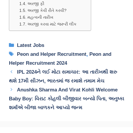
અરજી ફી
અરજી કેવી રીતે કરવી?
મહત્વની તારીખ
અરજી કરવા માટે જરૂરી લીંક
Categories
Latest Jobs
Tags
Peon and Helper Recruitment
,
Peon and
Helper Recruitment 2024
IPL 2024ને લઈ મોટા સમાચાર: આ તારીખથી શરુ
થશે 17મી સીઝન, ભારતમાં જ રમાશે તમામ મેચ
Anushka Sharma And Virat Kohli Welcome
Baby Boy: વિરાટ કોહલી બીજીવાર બન્યો પિતા, અનુષ્કા
શર્માએ બીજા બાળકને આપ્યો જન્મ