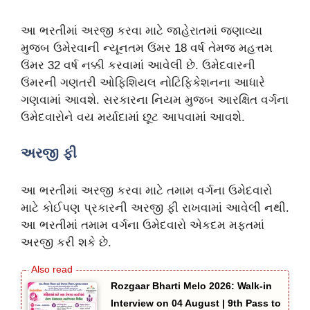
આ ભરતીમાં અરજી કરવા માટે જાહેરાતમાં જણાવ્યા
મુજબ ઉમેરવાની ન્યૂનતમ ઉંમર 18 વર્ષ તેમજ મહત્તમ
ઉંમર 32 વર્ષ નક્કી કરવામાં આવેલી છે. ઉમેદવારની
ઉંમરની ગણતરી ઓફિશિયલ નોટિફિકેશનના આધારે
ગણવામાં આવશે. સરકારના નિયમ મુજબ આરક્ષિત વર્ગના
ઉમેદવારોને વય મર્યાદામાં છૂટ આપવામાં આવશે.
અરજી ફી
આ ભરતીમાં અરજી કરવા માટે તમામ વર્ગના ઉમેદવારો
માટે કોઈપણ પ્રકારની અરજી ફી રાખવામાં આવેલી નથી.
આ ભરતીમાં તમામ વર્ગના ઉમેદવારો એકદમ મફતમાં
અરજી કરી શકે છે.
Rozgaar Bharti Melo 2026: Walk-in
Interview on 04 August | 9th Pass to