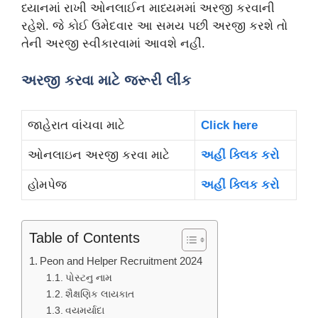
ધ્યાનમાં રાખી ઓનલાઈન માધ્યમમાં અરજી કરવાની
રહેશે. જે કોઈ ઉમેદવાર આ સમય પછી અરજી કરશે તો
તેની અરજી સ્વીકારવામાં આવશે નહીં.
અરજી કરવા માટે જરૂરી લીંક
જાહેરાત વાંચવા માટે
Click here
ઓનલાઇન અરજી કરવા માટે
અહીં ક્લિક કરો
હોમપેજ
અહીં ક્લિક કરો
Table of Contents
Peon and Helper Recruitment 2024
પોસ્ટનુ નામ
શૈક્ષણિક લાયકાત
વયમર્યાદા