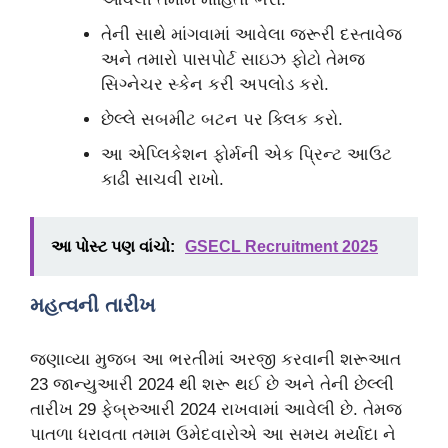
તેની સાથે માંગવામાં આવેલા જરૂરી દસ્તાવેજ
અને તમારો પાસપોર્ટ સાઇઝ ફોટો તેમજ
સિગ્નેચર સ્કેન કરી અપલોડ કરો.
છેલ્લે સબમીટ બટન પર ક્લિક કરો.
આ એપ્લિકેશન ફોર્મની એક પ્રિન્ટ આઉટ
કાઢી સાચવી રાખો.
આ પોસ્ટ પણ વાંચો:
GSECL Recruitment 2025
મહત્વની તારીખ
જણાવ્યા મુજબ આ ભરતીમાં અરજી કરવાની શરૂઆત
23 જાન્યુઆરી 2024 થી શરૂ થઈ છે અને તેની છેલ્લી
તારીખ 29 ફેબ્રુઆરી 2024 રાખવામાં આવેલી છે. તેમજ
પાતળા ધરાવતા તમામ ઉમેદવારોએ આ સમય મર્યાદા ને