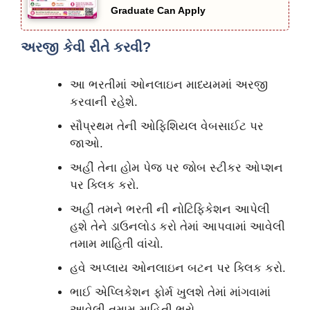
Graduate Can Apply
અરજી કેવી રીતે કરવી?
આ ભરતીમાં ઓનલાઇન માધ્યમમાં અરજી
કરવાની રહેશે.
સૌપ્રથમ તેની ઓફિશિયલ વેબસાઈટ પર
જાઓ.
અહીં તેના હોમ પેજ પર જોબ સ્ટીકર ઓપ્શન
પર ક્લિક કરો.
અહીં તમને ભરતી ની નોટિફિકેશન આપેલી
હશે તેને ડાઉનલોડ કરો તેમાં આપવામાં આવેલી
તમામ માહિતી વાંચો.
હવે અપ્લાય ઓનલાઇન બટન પર ક્લિક કરો.
ભાઈ એપ્લિકેશન ફોર્મ ખુલશે તેમાં માંગવામાં
આવેલી તમામ માહિતી ભરો.