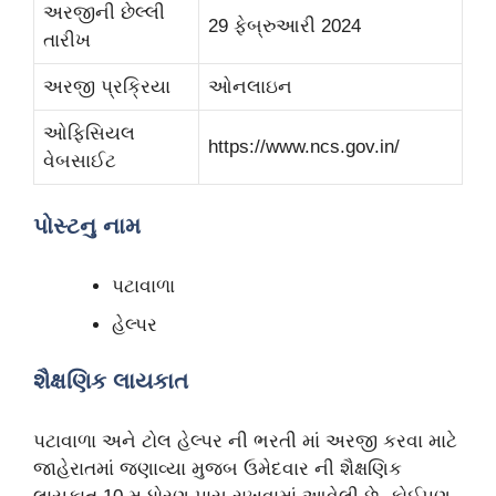
અરજીની છેલ્લી
29 ફેબ્રુઆરી 2024
તારીખ
અરજી પ્રક્રિયા
ઓનલાઇન
ઓફિસિયલ
https://www.ncs.gov.in/
વેબસાઈટ
પોસ્ટનુ નામ
પટાવાળા
હેલ્પર
શૈક્ષણિક લાયકાત
પટાવાળા અને ટોલ હેલ્પર ની ભરતી માં અરજી કરવા માટે
જાહેરાતમાં જણાવ્યા મુજબ ઉમેદવાર ની શૈક્ષણિક