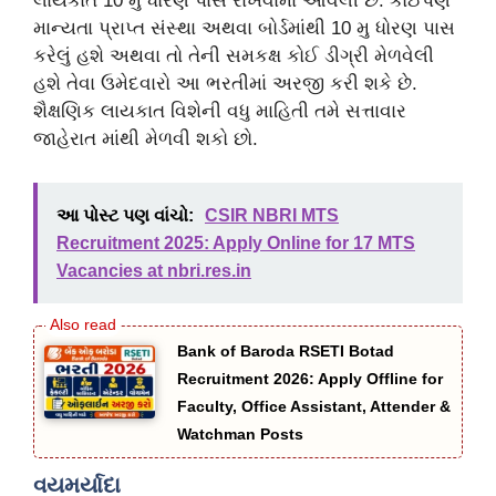
લાયકાત 10 મુ ધોરણ પાસ રાખવામાં આવેલી છે. કોઈપણ
માન્યતા પ્રાપ્ત સંસ્થા અથવા બોર્ડમાંથી 10 મુ ધોરણ પાસ
કરેલું હશે અથવા તો તેની સમકક્ષ કોઈ ડીગ્રી મેળવેલી
હશે તેવા ઉમેદવારો આ ભરતીમાં અરજી કરી શકે છે.
શૈક્ષણિક લાયકાત વિશેની વધુ માહિતી તમે સત્તાવાર
જાહેરાત માંથી મેળવી શકો છો.
આ પોસ્ટ પણ વાંચો:
CSIR NBRI MTS
Recruitment 2025: Apply Online for 17 MTS
Vacancies at nbri.res.in
Bank of Baroda RSETI Botad
Recruitment 2026: Apply Offline for
Faculty, Office Assistant, Attender &
Watchman Posts
વયમર્યાદા