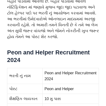
બહાર પાડવામાં આવેલી છે. બહાર પાડવામાં આવેલ
નોટિફિકેશન માં જણાવે મુજબ જુદા જુદા પટાવાળા અને
ટોલ હેલ્પર પદો પર ભરતી નું આયોજન કરવામાં આવશે.
આ ભરતીમાં ઉમેદવારોએ ઓનલાઇન માધ્યમમાં અરજી
કરવાની રહેશે. તો અમારી તમને વિનતી છે કે તમે આ લેખ
અંત સુધી જરૂર વાંચજો અને જેમને નોકરીની ખુબ જરૂર
હોય તેમને આ પોસ્ટ શેર કરજો.
Peon and Helper Recruitment
2024
Peon and Helper Recruitment
ભરતી નું નામ
2024
પોસ્ટ
Peon and Helper
શૈક્ષણિક લાયકાત
10 મુ પાસ