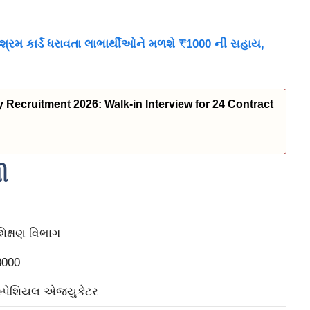
રમ કાર્ડ ધરાવતા લાભાર્થીઓને મળશે ₹1000 ની સહાય,
Recruitment 2026: Walk-in Interview for 24 Contract
ી
શિક્ષણ વિભાગ
3000
સ્પેશિયલ એજયુકેટર