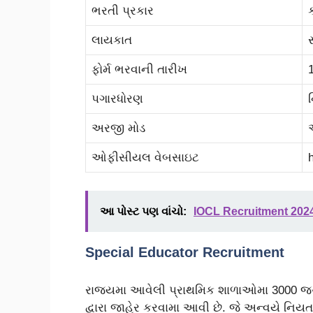
ભરતી પ્રકાર
લાયકાત
ફોર્મ ભરવાની તારીખ
પગારધોરણ
અરજી મોડ
ઓફીસીયલ વેબસાઇટ
આ પોસ્ટ પણ વાંચો:
IOCL Recruitment 2024
Special Educator Recruitment
રાજયમા આવેલી પ્રાથમિક શાળાઓમા 3000 જગ
દ્વારા જાહેર કરવામા આવી છે. જે અન્વયે નિય