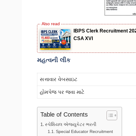
IBPS Clerk Recruitment 2026
CSA XVI
મહત્વની લીંક
સત્તાવાર વેબસાઇટ
હોમપેજ પર જવા માટે
Table of Contents
સ્પેશિયલ એજયુકેટર ભરતી
Special Educator Recruitment