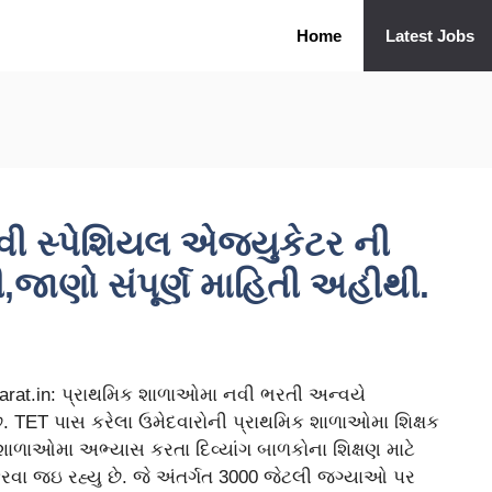
Home
Latest Jobs
ી સ્પેશિયલ એજયુકેટર ની
જાણો સંપૂર્ણ માહિતી અહીથી.
arat.in: પ્રાથમિક શાળાઓમા નવી ભરતી અન્વયે
 TET પાસ કરેલા ઉમેદવારોની પ્રાથમિક શાળાઓમા શિક્ષક
ાળાઓમા અભ્યાસ કરતા દિવ્યાંગ બાળકોના શિક્ષણ માટે
વા જઇ રહ્યુ છે. જે અંતર્ગત 3000 જેટલી જગ્યાઓ પર