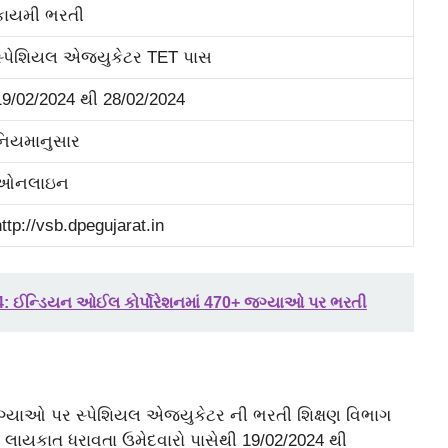
કાયમી ભરતી
સ્પેશિયલ એજયુકેટર TET પાસ
19/02/2024 થી 28/02/2024
નિયમાનુસાર
ઓનલાઇન
http://vsb.dpegujarat.in
: ઈન્ડિયન ઓઈલ કોર્પોરેશનમાં 470+ જગ્યાઓ પર ભરતી
્યાઓ પર સ્પેશિયલ એજયુકેટર ની ભરતી શિક્ષણ વિભાગ
ત લાયકાત ધરાવતા ઉમેદવારો પાસેથી 19/02/2024 થી