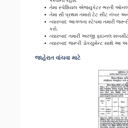
કરવાની રહેશે.
તેમા સ્પેશિયલ એજયુકેટર ભરતી ઓન
તેમા સૌ પ્રથમ તમારો ટેટ સીટ નંબર અ
ત્યારબાદ આગળના સ્ટેપમા તમારી જરૂરી
કરો.
ત્યારબાદ તમારી અરજી ફાઇનલ સબમીટ આ
ત્યારબાદ જરૂરી ડોકયુમેન્ટ સાથે આ અર
જાહેરાત વાંચવા માટે