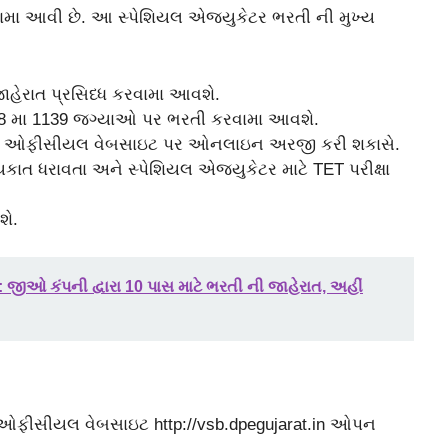
ા આવી છે. આ સ્પેશિયલ એજયુકેટર ભરતી ની મુખ્ય
જાહેરાત પ્રસિધ્ધ કરવામા આવશે.
ી 8 મા 1139 જગ્યાઓ પર ભરતી કરવામા આવશે.
સુધી ઓફીસીયલ વેબસાઇટ પર ઓનલાઇન અરજી કરી શકાસે.
કાત ધરાવતા અને સ્પેશિયલ એજયુકેટર માટે TET પરીક્ષા
શે.
ીઓ કંપની દ્વારા 10 પાસ માટે ભરતી ની જાહેરાત, અહીં
 ઓફીસીયલ વેબસાઇટ http://vsb.dpegujarat.in ઓપન