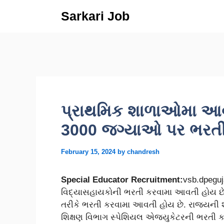
Skip
Sarkari Job
to
content
પ્રાથમિક શાળાઓમા આવ
3000 જગ્યાઓ પર ભરતી,
February 15, 2024
by
chandresh
Special Educator Recruitment:
vsb.dpeguj
વિદ્યાસહાયકોની ભરતી કરવામા આવતી હોય છે.
તરીકે ભરતી કરવામા આવતી હોય છે. રાજ્યની શ
શિક્ષણ વિભાગ સ્પેશિયલ એજયુકેટરની ભરતી કર