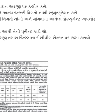
લાઇન અરજી પર કલીક કરો.
ને અન્ય જરૂરી વિગતો નાખી રજીસ્ટ્રેશન કરો
 વિગતો નાંખો અને માંગવામા આવેલા ડોકયુમેન્ટ અપલોડ
પી તેની પ્રીન્ટ કાઢી લો.
જી તમારા જિલ્લાના રીસીવીંગ સેન્ટર પર જમા કરાવો.