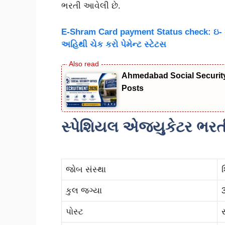
ભરતી આવેલી છે.
E-Shram Card payment Status check: ઇ- શ્
અહિથી ચેક કરો પેમેન્ટ સ્ટેટસ
Ahmedabad Social Security 
Posts
સ્પેશિયલ એજયુકેટર ભરત
જોબ સંસ્થા
કુલ જગ્યા
પોસ્ટ