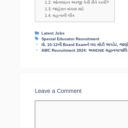
ઓનલાઇન અરજી કેવી રીતે કરવી?
જાહેરાત વાંચવા માટે
મહત્વની લીંક
Categories
Latest Jobs
Tags
Special Educator Recruitment
ધો. 10-12ની Board Examને લઇ મોટી અપડેટ, જાણો આ 
AMC Recruitment 2024: અમદાવાદ મહાનગરપાલિકામા
Leave a Comment
Comment