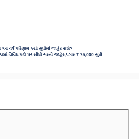
વર્ષે પરિણામ ક્યાં સુધીમાં જાહેર થશે?
ં વિવિધ પદો પર સીધી ભરતી જાહેર,પગાર ₹ 75,000 સુધી