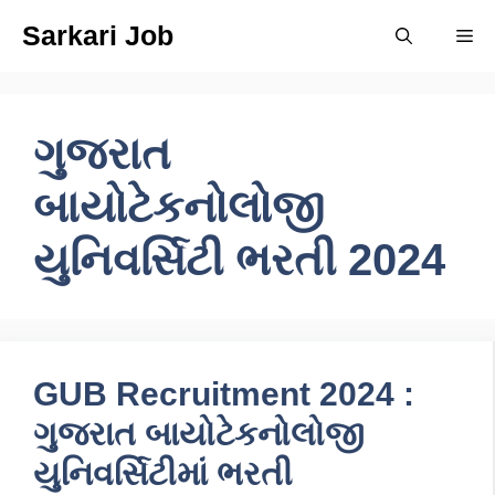
Skip
Sarkari Job
Me
to
content
ગુજરાત
બાયોટેકનોલોજી
યુનિવર્સિટી ભરતી 2024
GUB Recruitment 2024 :
ગુજરાત બાયોટેકનોલોજી
યુનિવર્સિટીમાં ભરતી