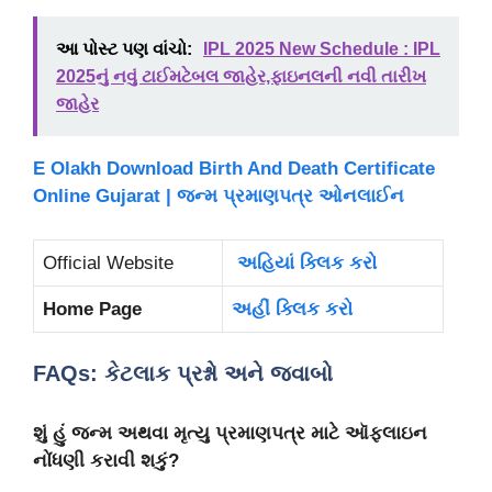
આ પોસ્ટ પણ વાંચો:
IPL 2025 New Schedule : IPL
2025નું નવું ટાઈમટેબલ જાહેર,ફાઇનલની નવી તારીખ
જાહેર
E Olakh Download Birth And Death Certificate
Online Gujarat | જન્મ પ્રમાણપત્ર ઓનલાઈન
Official Website
અહિયાં ક્લિક કરો
Home Page
અહીં ક્લિક કરો
FAQs: કેટલાક પ્રશ્નો અને જવાબો
શું હું જન્મ અથવા મૃત્યુ પ્રમાણપત્ર માટે ઑફલાઇન
નોંધણી કરાવી શકું?