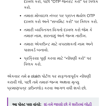
દાખલ કરો, પછી “OTP જનરેટ કરો” પર ક્લિક
કરો.
તમારા મોબાઇલ નંબર પર પ્રાપ્ત થયેલ OTP
દાખલ કરો અને “સબમિટ કરો” પર ક્લિક કરો.
તમારી વ્યક્તિગત વિગતો દાખલ કરો જેમ કે
તમારું નામ, સરનામું અને જન્મ તારીખ.
તમારા એકાઉન્ટ માટે વપરાશકર્તા નામ અને
પાસવર્ડ બનાવો.
પ્રક્રિયા પૂર્ણ કરવા માટે “નોંધણી કરો” પર
ક્લિક કરો.
એકવાર તમે e olakh પોર્ટલ પર સફળતાપૂર્વક નોંધણી
કરાવી લો, પછી તમે તમારું જન્મ અથવા મૃત્યુ
પ્રમાણપત્ર ડાઉનલોડ કરવા આગળ વધી શકો છો.
આ પોસ્ટ પણ વાંચો:
શું તમે જાણો છો કે શરીરમાં લોહી