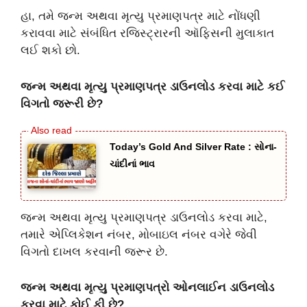
હા, તમે જન્મ અથવા મૃત્યુ પ્રમાણપત્ર માટે નોંધણી
કરાવવા માટે સંબંધિત રજિસ્ટ્રારની ઑફિસની મુલાકાત
લઈ શકો છો.
જન્મ અથવા મૃત્યુ પ્રમાણપત્ર ડાઉનલોડ કરવા માટે કઈ
વિગતો જરૂરી છે?
Today’s Gold And Silver Rate : સોના-
ચાંદીનાં ભાવ
જન્મ અથવા મૃત્યુ પ્રમાણપત્ર ડાઉનલોડ કરવા માટે,
તમારે એપ્લિકેશન નંબર, મોબાઇલ નંબર વગેરે જેવી
વિગતો દાખલ કરવાની જરૂર છે.
જન્મ અથવા મૃત્યુ પ્રમાણપત્રો ઓનલાઈન ડાઉનલોડ
કરવા માટે કોઈ ફી છે?