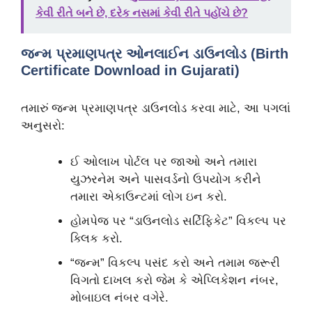
કેવી રીતે બને છે, દરેક નસમાં કેવી રીતે પહોંચે છે?
જન્મ પ્રમાણપત્ર ઓનલાઈન ડાઉનલોડ (Birth
Certificate Download in Gujarati)
તમારું જન્મ પ્રમાણપત્ર ડાઉનલોડ કરવા માટે, આ પગલાં
અનુસરો:
ઈ ઓલાખ પોર્ટલ પર જાઓ અને તમારા
યુઝરનેમ અને પાસવર્ડનો ઉપયોગ કરીને
તમારા એકાઉન્ટમાં લોગ ઇન કરો.
હોમપેજ પર “ડાઉનલોડ સર્ટિફિકેટ” વિકલ્પ પર
ક્લિક કરો.
“જન્મ” વિકલ્પ પસંદ કરો અને તમામ જરૂરી
વિગતો દાખલ કરો જેમ કે એપ્લિકેશન નંબર,
મોબાઇલ નંબર વગેરે.