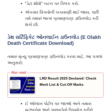
“ડેટા શોધો” બટન પર ક્લિક કરો.
એકવાર વિગતોની ચકાસણી થઈ જાય, પછી
તમે તમારું જન્મ પ્રમાણપત્ર ડાઉનલોડ કરી
શકો છો.
ડેથ સર્ટિફિકેટ ઓનલાઈન ડાઉનલોડ (E Olakh
Death Certificate Download)
તમારું મૃત્યુ પ્રમાણપત્ર ડાઉનલોડ કરવા માટે, આ પગલાં
અનુસરો:
LRD Result 2025 Declared: Check
Merit List & Cut-Off Marks
ઈ ઓલાખ પોર્ટલ પર જાઓ અને તમારા
યુઝરનેમ અને પાસવર્ડનો ઉપયોગ કરીને