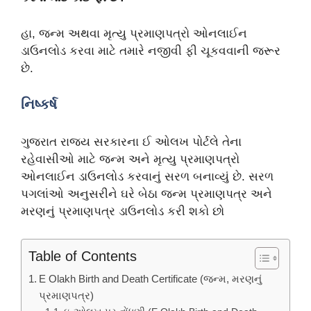
હા, જન્મ અથવા મૃત્યુ પ્રમાણપત્રો ઓનલાઈન
ડાઉનલોડ કરવા માટે તમારે નજીવી ફી ચૂકવવાની જરૂર
છે.
નિષ્કર્ષ
ગુજરાત રાજ્ય સરકારના ઈ ઓલખ પોર્ટલે તેના
રહેવાસીઓ માટે જન્મ અને મૃત્યુ પ્રમાણપત્રો
ઓનલાઈન ડાઉનલોડ કરવાનું સરળ બનાવ્યું છે. સરળ
પગલાંઓ અનુસરીને ઘરે બેઠા જન્મ પ્રમાણપત્ર અને
મરણનું પ્રમાણપત્ર ડાઉનલોડ કરી શકો છો
Table of Contents
E Olakh Birth and Death Certificate (જન્મ, મરણનું
પ્રમાણપત્ર)