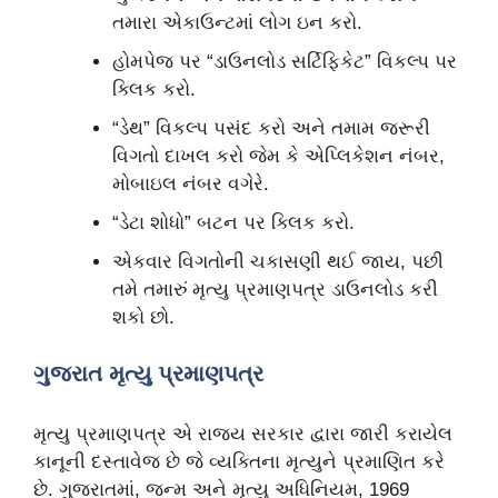
તમારા એકાઉન્ટમાં લોગ ઇન કરો.
હોમપેજ પર “ડાઉનલોડ સર્ટિફિકેટ” વિકલ્પ પર
ક્લિક કરો.
“ડેથ” વિકલ્પ પસંદ કરો અને તમામ જરૂરી
વિગતો દાખલ કરો જેમ કે એપ્લિકેશન નંબર,
મોબાઇલ નંબર વગેરે.
“ડેટા શોધો” બટન પર ક્લિક કરો.
એકવાર વિગતોની ચકાસણી થઈ જાય, પછી
તમે તમારું મૃત્યુ પ્રમાણપત્ર ડાઉનલોડ કરી
શકો છો.
ગુજરાત મૃત્યુ પ્રમાણપત્ર
મૃત્યુ પ્રમાણપત્ર એ રાજ્ય સરકાર દ્વારા જારી કરાયેલ
કાનૂની દસ્તાવેજ છે જે વ્યક્તિના મૃત્યુને પ્રમાણિત કરે
છે. ગુજરાતમાં, જન્મ અને મૃત્યુ અધિનિયમ, 1969