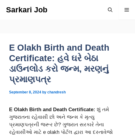
Skip
Sarkari Job
Me
to
content
E Olakh Birth and Death
Certificate: હવે ઘરે બેઠા
ડાઉનલોડ કરો જન્મ, મરણનું
પ્રમાણપત્ર
September 8, 2024
by
chandresh
E Olakh Birth and Death Certificate:
શું તમે
ગુજરાતના રહેવાસી છો અને જન્મ કે મૃત્યુ
પ્રમાણપત્રની જરૂર છે? ગુજરાત સરકારે તેના
રહેવાસીઓ માટે e olakh પોર્ટલ દ્વારા આ દસ્તાવેજો