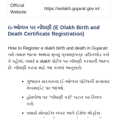
Official
https://eolakh.gujarat.gov.in/
Website
ઇ-ઓલખ પર નોંધણી (E Olakh Birth and
Death Certificate Registration)
How to Register e olakh birth and death in Gujarati:
તમે તમારું જન્મ અથવા મૃત્યુ પ્રમાણપત્ર ડાઉનલોડ કરો
તે પહેલાં, તમારે e olakh પોર્ટલ પર નોંધણી કરવાની જરૂર
છે. નોંધણી કરવા માટે આ પગલાં અનુસરો:
ગુજરાત સરકારના ઈ-ઓળખ પોર્ટલની સત્તાવાર
વેબસાઈટ પર જાઓ.
હોમપેજ પર “નોંધણી કરો” બટન પર ક્લિક
કરો.
તમારો મોબાઈલ નંબર અને ઈમેલ એડ્રેસ