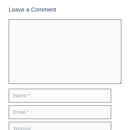
Leave a Comment
Comment
Name
Email
Website