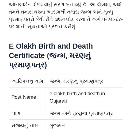
ઓનલાઈન મેળવવાનું સરળ બનાવ્યું છે. આ લેખમાં, અમે
તમને તમારા ઘરના આરામથી તમારા જન્મ અને મૃત્યુ
પ્રમાણપત્રો કેવી રીતે ડાઉનલોડ કરવા તે અંગે પગલા-દર-
પગલાની સૂચનાઓ પ્રદાન કરીશું.
E Olakh Birth and Death
Certificate (જન્મ, મરણનું
પ્રમાણપત્ર)
આર્ટિકલનુ નામ
જન્મ, મરણનું પ્રમાણપત્ર
e olakh birth and death in
Post Name
Gujarati
લાભ
જન્મ અને મૃત્યુના પ્રમાણપત્ર
રાજ્યનું નામ
ગુજરાત