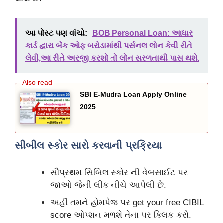
આ પોસ્ટ પણ વાંચો:
BOB Personal Loan: આધાર
કાર્ડ દ્વારા બેંક ઓફ બરોડામાંથી પર્સનલ લોન કેવી રીતે
લેવી,આ રીતે અરજી કરશો તો લોન સરળતાથી પાસ થશે.
SBI E-Mudra Loan Apply Online
2025
સીબીલ સ્કોર સારો કરવાની પ્રક્રિયા
સૌપ્રથમ સિબિલ સ્કોર ની વેબસાઈટ પર
જાઓ જેની લીંક નીચે આપેલી છે.
અહીં તમને હોમપેજ પર get your free CIBIL
score ઓપ્શન મળશે તેના પર ક્લિક કરો.