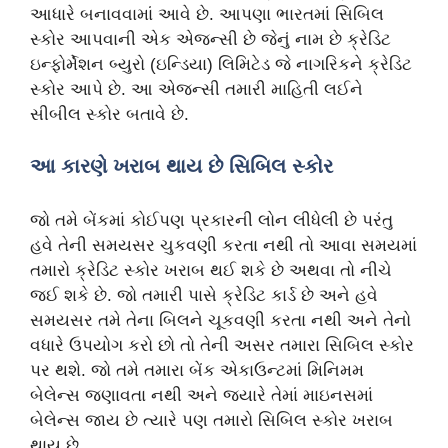
આધારે બનાવવામાં આવે છે. આપણા ભારતમાં સિબિલ
સ્કોર આપવાની એક એજન્સી છે જેનું નામ છે ક્રેડિટ
ઇન્ફોર્મેશન બ્યુરો (ઇન્ડિયા) લિમિટેડ જે નાગરિકને ક્રેડિટ
સ્કોર આપે છે. આ એજન્સી તમારી માહિતી લઈને
સીબીલ સ્કોર બતાવે છે.
આ કારણે ખરાબ થાય છે સિબિલ સ્કોર
જો તમે બેંકમાં કોઈપણ પ્રકારની લોન લીધેલી છે પરંતુ
હવે તેની સમયસર ચુકવણી કરતા નથી તો આવા સમયમાં
તમારો ક્રેડિટ સ્કોર ખરાબ થઈ શકે છે અથવા તો નીચે
જઈ શકે છે. જો તમારી પાસે ક્રેડિટ કાર્ડ છે અને હવે
સમયસર તમે તેના બિલને ચૂકવણી કરતા નથી અને તેનો
વધારે ઉપયોગ કરો છો તો તેની અસર તમારા સિબિલ સ્કોર
પર થશે. જો તમે તમારા બેંક એકાઉન્ટમાં મિનિમમ
બેલેન્સ જણાવતા નથી અને જ્યારે તેમાં માઇનસમાં
બેલેન્સ જાય છે ત્યારે પણ તમારો સિબિલ સ્કોર ખરાબ
થાય છે.