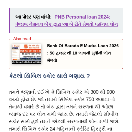
આ પોસ્ટ પણ વાંચો:
PNB Personal loan 2024:
પંજાબ નેશનલ બેંક દ્વારા આ બે રીતે મેળવો પર્સનલ લોન
Bank Of Baroda E Mudra Loan 2026
: 50 હજાર થી 10 લાખની સુધીની લોન
મેળવો
કેટલો સિબિલ સ્કોર સારો ગણાય ?
તમને જણાવી દઈએ કે સિબિલ સ્કોર એ 300 થી 900
વચ્ચે હોય છે. જો તમારો સિબિલ સ્કોર 750 અથવા તો
તેનાથી વધારે છે તો બેંક દ્વારા તમને સરળતા થી ઓછા
વ્યાજ દર પર લોન મળી જાય છે. તમારો જેટલો સીબીલ
સ્કોર સારો હશે તમને એટલી સરળતાથી લોન મળી જશે.
તમારો સિબિલ સ્કોર 24 મહિનાની ક્રેડિટ હિસ્ટ્રી ના