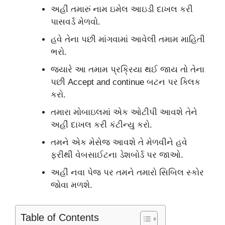
અહીં તમારું નામ ઇમેલ આઇડી દાખલ કરી
પાસવર્ડ મેળવો.
હવે તેના પછી માંગવામાં આવેલી તમામ માહિતી
ભરો.
જ્યારે આ તમામ પ્રક્રિયા થઈ જાય તો તેના
પછી Accept and continue બટન પર ક્લિક
કરો.
તમારા મોબાઇલમાં એક ઓટીપી આવશે તેને
અહીં દાખલ કરી કંટીન્યુ કરો.
તમને એક મેસેજ આવશે તે મેળવીને હવે
ફરીથી વેબસાઈટના ડેશબોર્ડ પર જાઓ.
અહીં નવા પેજ પર તમને તમારો સિબિલ સ્કોર
જોવા મળશે.
Table of Contents