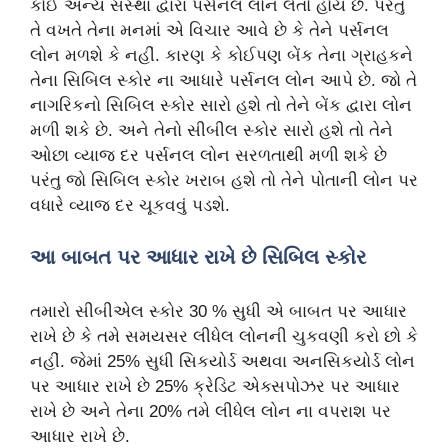
કોઈ અન્ય સંસ્થા દ્વારા પર્સનલ લોન લેતો હોય છે. પરંતુ
તે વખતે તેના મનમાં એ વિચાર આવે છે કે તેને પર્સનલ
લોન મળશે કે નહીં. કારણ કે કોઈપણ બેંક તેના ગ્રાહકને
તેના સિબિલ સ્કોર ના આધારે પર્સનલ લોન આપે છે. જો તે
નાગરિકનો સિબિલ સ્કોર સારો હશે તો તેને બેંક દ્વારા લોન
મળી શકે છે. અને તેનો સીબીલ સ્કોર સારો હશે તો તેને
ઓછા વ્યાજ દર પર્સનલ લોન સરળતાથી મળી શકે છે
પરંતુ જો સિબિલ સ્કોર ખરાબ હશે તો તેને પોતાની લોન પર
વધારે વ્યાજ દર ચૂકવવું પડશે.
આ બાબત પર આધાર રાખે છે સિબિલ સ્કોર
તમારો સીબીએલ સ્કોર 30 % સુધી એ બાબત પર આધાર
રાખે છે કે તમે સમયસર લીધેલ લોનની ચુકવણી કરો છો કે
નહીં. જેમાં 25% સુધી સિકયોર્ડ અથવા અનસિકયોર્ડ લોન
પર આધાર રાખે છે 25% ક્રેડિટ એક્સપોઝર પર આધાર
રાખે છે અને તેના 20% તમે લીધેલ લોન ના વપરાશ પર
આધાર રાખે છે.