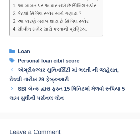
આ બાબત પર આધાર રાખે છે સિબિલ સ્કોર
કેટલો સિબિલ સ્કોર સારો ગણાય ?
આ કારણે ખરાબ થાય છે સિબિલ સ્કોર
સીબીલ સ્કોર સારો કરવાની પ્રક્રિયા
Categories
Loan
Tags
Personal loan cibil score
એગ્રીકલ્ચર યુનિવર્સિટી માં ભરતી ની જાહેરાત,
છેલ્લી તારીખ 29 ફેબ્રુઆરી
SBI બેન્ક દ્વારા ફક્ત 15 મિનિટમાં મેળવો રૂપિયા 5
લાખ સુધીની પર્સનલ લોન
Leave a Comment