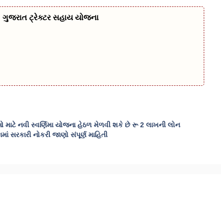
 ગુજરાત ટ્રેક્ટર સહાય યોજના
ાટે નવી સ્વર્ણિમા યોજના હેઠળ મેળવી શકે છે રૂ 2 લાખની લોન
 સરકારી નોકરી જાણો સંપૂર્ણ માહિતી