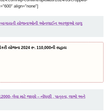
=”600″ align=”none”]
4: બાગાયતી યોજનાઓની ઓનલાઈન અરજીઓ ચાલુ
ી દીકરી યોજના 2024 રૂ. 110,000ની સહાય
00- લેવા માટે જાણો – નોંધણી , પાત્રતા, લાભો અને