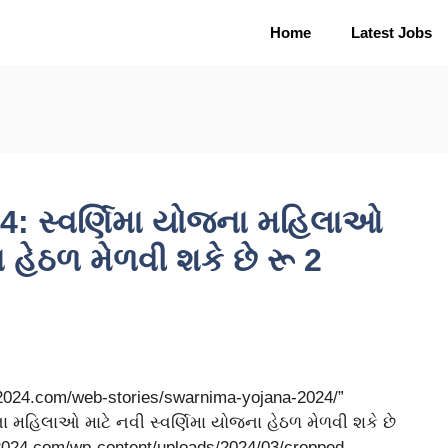
Home
Latest Jobs
: સ્વર્ણિમા યોજના મહિલાઓ
ા હેઠળ મેળવી શકે છે રૂ 2
b2024.com/web-stories/swarnima-yojana-2024/”
ના મહિલાઓ માટે નવી સ્વર્ણિમા યોજના હેઠળ મેળવી શકે છે
b2024.com/wp-content/uploads/2024/03/cropped-