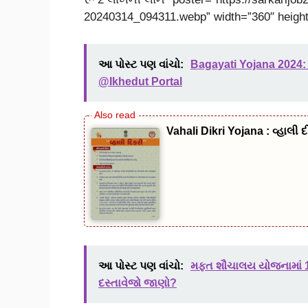
20240314_094311.webp” width=”360″ height
આ પોસ્ટ પણ વાંચો:
Bagayati Yojana 202
@Ikhedut Portal
Vahali Dikri Yojana : વ્હાલ
આ પોસ્ટ પણ વાંચો:
મફત શૌચાલય યોજનામાં 120
દસ્તાવેજો જાણો?