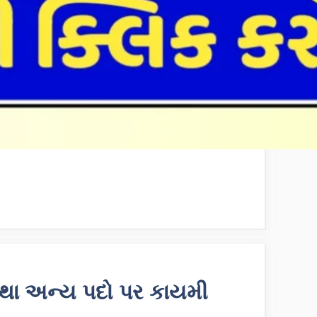
તથા અન્ય પદો પર કાયમી