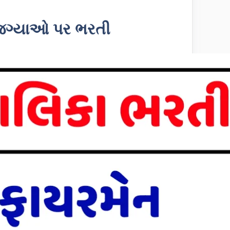
જગ્યાઓ પર ભરતી