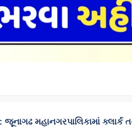
જૂનાગઢ મહાનગરપાલિકામાં ક્લાર્ક 