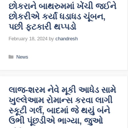
છોકરાને બાથરુમમાં ખેંચી જઈને
છોકરીએ કર્યાં ધડાધડ ચૂંબન,
પછી ફટકારી થપ્પડો
February 18, 2024
by
chandresh
Categories
News
લાજ-શરમ નેવે મૂકી આધેડ સામે
ખુલ્લેઆમ રોમાન્સ કરવા લાગી
સ્કૂટી ગર્લ, બાદમાં જે થયું બંને
ઉભી પૂંછડીએ ભાગ્યા, જુઓ