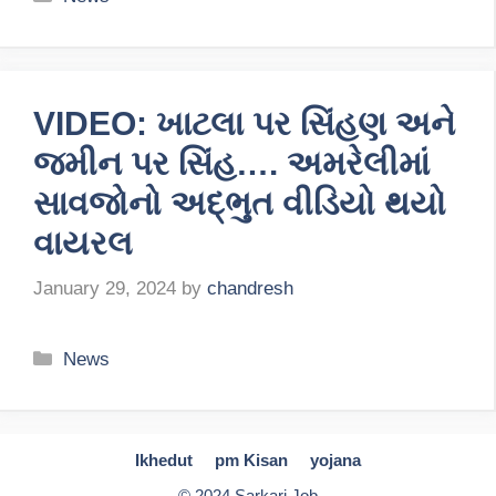
VIDEO: ખાટલા પર સિંહણ અને
જમીન પર સિંહ…. અમરેલીમાં
સાવજોનો અદ્ભુત વીડિયો થયો
વાયરલ
January 29, 2024
by
chandresh
Categories
News
Ikhedut
pm Kisan
yojana
© 2024 Sarkari Job