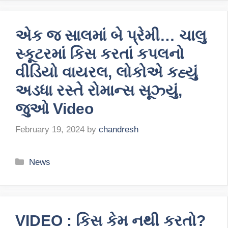
એક જ સાલમાં બે પ્રેમી… ચાલુ
સ્કૂટરમાં કિસ કરતાં કપલનો
વીડિયો વાયરલ, લોકોએ કહ્યું
અડધા રસ્તે રોમાન્સ સૂઝ્યું,
જુઓ Video
February 19, 2024
by
chandresh
Categories
News
VIDEO : કિસ કેમ નથી કરતો?