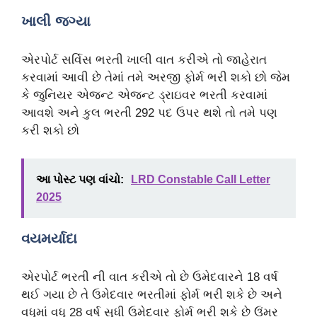
ખાલી જગ્યા
એરપોર્ટ સર્વિસ ભરતી ખાલી વાત કરીએ તો જાહેરાત
કરવામાં આવી છે તેમાં તમે અરજી ફોર્મ ભરી શકો છો જેમ
કે જુનિયર એજન્ટ એજન્ટ ડ્રાઇવર ભરતી કરવામાં
આવશે અને કુલ ભરતી 292 પદ ઉપર થશે તો તમે પણ
કરી શકો છો
આ પોસ્ટ પણ વાંચો:
LRD Constable Call Letter
2025
વયમર્યાદા
એરપોર્ટ ભરતી ની વાત કરીએ તો છે ઉમેદવારને 18 વર્ષ
થઈ ગયા છે તે ઉમેદવાર ભરતીમાં ફોર્મ ભરી શકે છે અને
વધુમાં વધુ 28 વર્ષ સુધી ઉમેદવાર ફોર્મ ભરી શકે છે ઉંમર