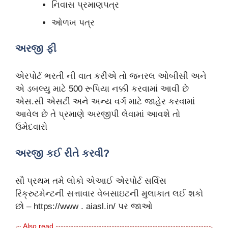
નિવાસ પ્રમાણપત્ર
ઓળખ પત્ર
અરજી ફી
એરપોર્ટ ભરતી ની વાત કરીએ તો જનરલ ઓબીસી અને
એ ડબલ્યુ માટે 500 રૂપિયા નક્કી કરવામાં આવી છે
એસ.સી એસટી અને અન્ય વર્ગ માટે જાહેર કરવામાં
આવેલ છે તે પ્રમાણે અરજીપી લેવામાં આવશે તો
ઉમેદવારો
અરજી કઈ રીતે કરવી?
સૌ પ્રથમ તમે લોકો એઆઈ એરપોર્ટ સર્વિસ
રિક્રુટમેન્ટની સત્તાવાર વેબસાઇટની મુલાકાત લઈ શકો
છો – https://www . aiasl.in/ પર જાઓ