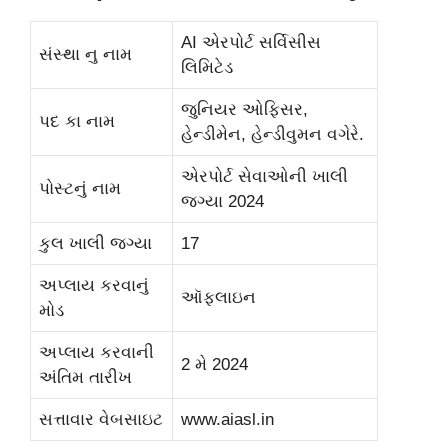
AI એરપોર્ટ સર્વિસીસ
સંસ્થા નુ નામ
લિમિટેડ
જુનિયર ઓફિસર,
પદ કા નામ
હેન્ડીમેન, હેન્ડીવુમન વગેરે.
એરપોર્ટ સેવાઓની ખાલી
પોસ્ટનું નામ
જગ્યા 2024
કુલ ખાલી જગ્યા
17
અપ્લાય કરવાનું
ઑફલાઇન
મોડ
અપ્લાય કરવાની
2 મે 2024
અંતિમ તારીખ
સત્તાવાર વેબસાઇટ
www.aiasl.in