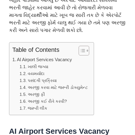
બહાર પાડવામાં આવ્યું છે એરપોર્ટ ઓથોરિટી સર્વિસમાં
ભરતી જાહેર કરવામાં આવી છે તો રોજગારી મેળવવા
માગતા વિદ્યાર્થીઓ માટે ખૂબ જ સારી તક છે કે એરપોર્ટ
ભરતી માટે અરજી ફોર્મ ચાલુ થઈ ગયા છે તમે પણ અરજી
કરી અને સારો પગાર મેળવી શકો છો.
Table of Contents
AI Airport Services Vacancy
ખાલી જગ્યા
વયમર્યાદા
પસંદગી પ્રક્રિયા
અરજી કરવા માટે જરૂરી ડોક્યુમેન્ટ
અરજી ફી
અરજી કઈ રીતે કરવી?
જરૂરી લીંક
AI Airport Services Vacancy