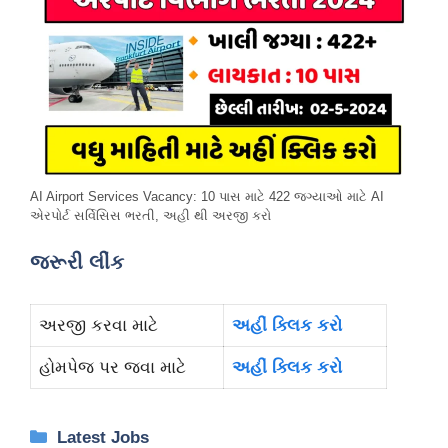
AI Airport Services Vacancy: 10 પાસ માટે 422 જગ્યાઓ માટે AI
એરપોર્ટ સર્વિસિસ ભરતી, અહી થી અરજી કરો
જરૂરી લીંક
અરજી કરવા માટે
અહીં ક્લિક કરો
હોમપેજ પર જવા માટે
અહીં ક્લિક કરો
Categories
Latest Jobs