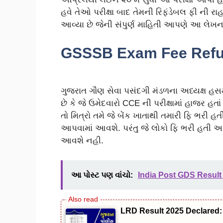
હવે તેઓ પરીક્ષા બાદ તેમની રિફંડેબલ ફી ની રા
આવ્યા છે જેની સંપુર્ણ માહિતી આપણે આ લેખના
GSSSB Exam Fee Refund:
ગુજરાત ગૌણ સેવા પસંદગી મંડળના અધ્યક્ષ હસમુખ
છે કે જે ઉમેદવારો CCE ની પરીક્ષામાં હાજર હતાં
તો મિત્રો તમે જે બેંક ખાતાથી તમારી ફિ ભરી 
આપવામાં આવશે. પરંતુ જે લોકો ફિ ભરી હતી અન
આવશે નહી.
આ પોસ્ટ પણ વાંચો:
India Post GDS Result
LRD Result 2025 Declared: 