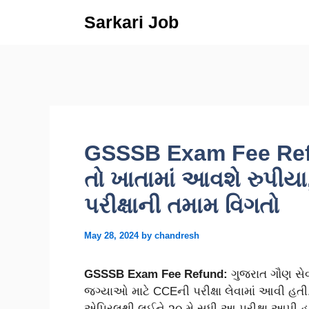
Skip
Sarkari Job
to
content
GSSSB Exam Fee Refu
તો ખાતામાં આવશે રુપીયા
પરીક્ષાની તમામ વિગતો
May 28, 2024
by
chandresh
GSSSB Exam Fee Refund:
ગુજરાત ગૌણ સેવા
જ્ગ્યાઓ માટે CCEની પરીક્ષા લેવામાં આવી હ
એપ્રિલથી લઈને ૨૦ મે સુધી આ પરીક્ષા આપી હતી