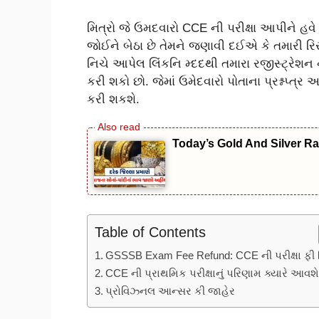
મિત્રો જે ઉમદવારો CCE ની પરીક્ષા આપીને હવ
જોઈને બેઠા છે તેમને જણાવી દઈએ કે તમારી રિસ્
નિચે આપેલ લિંકનિ મ્દદથી તમારા રજીસ્ટ્રે
કરી શકો છો. જેમાં ઉમેદવારો પોતાના પ્રશ્નપ્ત્
કરી શકશે.
Today’s Gold And Silver Rate
Table of Contents
GSSSB Exam Fee Refund: CCE ની પરીક્ષા ફી ર
CCE ની પ્રાથમિક પરીક્ષાનું પરિણામ ક્યારે આવશ
પ્રોવિઝ્નલ આન્સર કી જાહેર