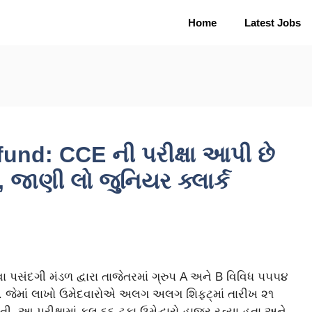
Home
Latest Jobs
nd: CCE ની પરીક્ષા આપી છે
, જાણી લો જુનિયર ક્લાર્ક
 પસંદગી મંડળ દ્વારા તાજેતરમાં ગ્રુપ A અને B વિવિધ ૫૫૫૪
તી. જેમાં લાખો ઉમેદવારોએ અલગ અલગ શિફટ્માં તારીખ ૨૧
. આ પરીક્ષામાં કુલ ૬૬ ટ્કા ઉમેદ્વારો હાજર રહ્યા હતા અને