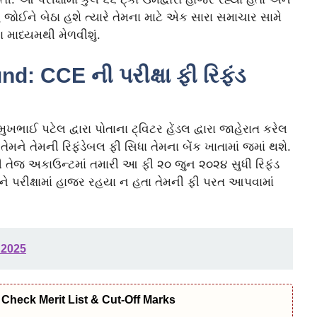
હ જોઈને બેઠા હશે ત્યારે તેમના માટે એક સારા સમાચાર સામે
 માધ્યમથી મેળવીશું.
 CCE ની પરીક્ષા ફી રિફંડ
ભાઈ પટેલ દ્વારા પોતાના ટ્વિટર હેંડલ દ્વારા જાહેરાત કરેલ
 તેમને તેમની રિફંડેબલ ફી સિધા તેમના બેંક ખાતામાં જમાં થશે.
હતી તેજ અકાઉન્ટમાં તમારી આ ફી ૨૦ જુન ૨૦૨૪ સુધી રિફંડ
ે પરીક્ષામાં હાજર રહયા ન હતા તેમની ફી પરત આપવામાં
 2025
Check Merit List & Cut-Off Marks