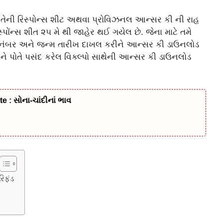
ે તેની રિસ્પોન્સ શીટ અથવા પ્રોવિઝનલ આન્સર કી ની રાહ
પોંન્સ શીત ૨૫ મે થી જાહેર થઈ ગયેલ છે. જેના માટે તમે
શન નંબર અને જન્મ તારીખ દાખલ કરીને આન્સર કી ડાઉનલોડ
ર અને પોતે પસંદ કરેલ વિક્લ્પો સાથેની આન્સર કી ડાઉનલોડ
 : સોના-ચાંદીનાં ભાવ
િફંડ
ે