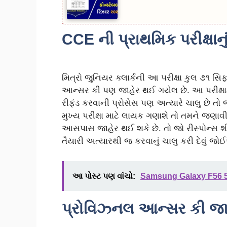
CCE ની પ્રાથમિક પરીક્ષાન
મિત્રો જુનિયર ક્લાર્કની આ પરીક્ષા કુલ ૭૧ સિ
આન્સર કી પણ જાહેર થઈ ગયેલ છે. આ પરીક્ષા
રીફંડ કરવાની પ્રોસેસ પણ અત્યારે ચાલુ છે તો જે
મુખ્ય પરીક્ષા માટે લાયક ગણાશે તો તમને જણાવ
આસપાસ જાહેર થઈ શકે છે. તો જો રીસ્પોન્સ શીટ
તૈયારી અત્યારથી જ કરવાનું ચાલુ કરી દેવું જો
આ પોસ્ટ પણ વાંચો:
Samsung Galaxy F56 5G
પ્રોવિઝ્નલ આન્સર કી જા