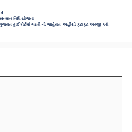
nd
ન્માન નિધિ યોજના
ુજરાત હાઈકોર્ટમાં ભરતી ની જાહેરાત, અહીંથી ફટાફટ અરજી કરો