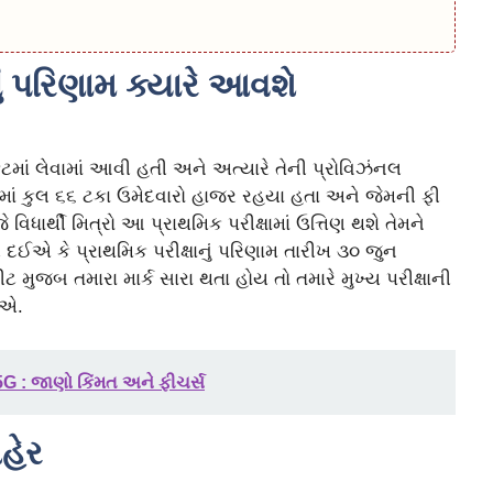
ું પરિણામ ક્યારે આવશે
ફટમાં લેવામાં આવી હતી અને અત્યારે તેની પ્રોવિઝંનલ
માં કુલ ૬૬ ટકા ઉમેદવારો હાજર રહયા હતા અને જેમની ફી
 વિધાર્થી મિત્રો આ પ્રાથમિક પરીક્ષામાં ઉત્તિણ થશે તેમને
ી દઈએ કે પ્રાથમિક પરીક્ષાનું પરિણામ તારીખ ૩૦ જુન
 મુજબ તમારા માર્ક સારા થતા હોય તો તમારે મુખ્ય પરીક્ષાની
ઈએ.
 : જાણો કિંમત અને ફીચર્સ
હેર