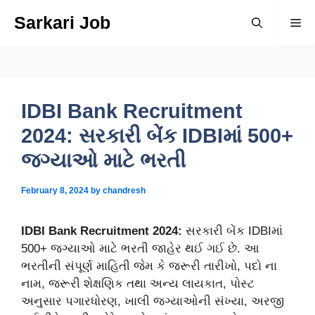
Skip
Sarkari Job
Me
to
content
IDBI Bank Recruitment
2024: સરકારી બેંક IDBIમાં 500+
જગ્યાઓ માટે ભરતી
February 8, 2024
by
chandresh
IDBI Bank Recruitment 2024:
સરકારી બેંક IDBIમાં
500+ જગ્યાઓ માટે ભરતી જાહેર થઈ ગઈ છે. આ
ભરતીની સંપૂર્ણ માહિતી જેમ કે જરૂરી તારીખો, પદો ના
નામ, જરૂરી શેક્ષણિક તથા અન્ય લાયકાત, પોસ્ટ
અનુસાર પગારધોરણ, ખાલી જગ્યાઓની સંખ્યા, અરજી