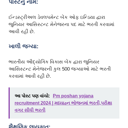
પોસ્ટનું નામ:
ઈન્ડસ્ટ્રીઅલ ડેવલપમેન્ટ બેંક ઓફ ઇન્ડિયા દ્વારા
જુનિયર આસિસ્ટન્ટ મેનેજરના પદ માટે ભરતી કરવામાં
આવી રહી છે.
ખાલી જગ્યા:
ભારતીય ઔદ્યોગિક વિકાસ બેંક દ્વારા જુનિયર
આસિસ્ટન્ટ મેનેજરની કુલ 500 જગ્યાઓ માટે ભરતી
કરવામાં આવી રહી છે.
આ પોસ્ટ પણ વાંચો:
Pm poshan yojana
recruitment 2024 | મધ્યાહ્ન ભોજનમાં ભરતી,પરીક્ષા
વગર સીધી ભરતી
શૈક્ષણિક લાયકાત: