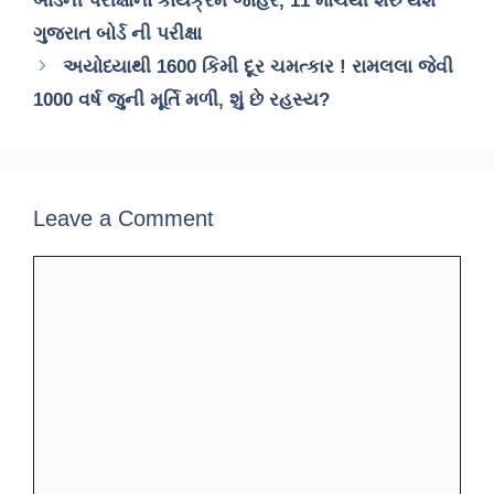
બોર્ડની પરીક્ષાનો કાર્યક્રમ જાહેર, 11 માર્ચથી શરુ થશે
ગુજરાત બોર્ડ ની પરીક્ષા
અયોધ્યાથી 1600 કિમી દૂર ચમત્કાર ! રામલલા જેવી
1000 વર્ષ જુની મૂર્તિ મળી, શું છે રહસ્ય?
Leave a Comment
Comment