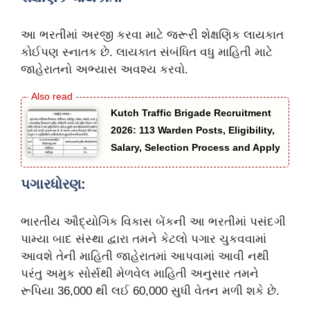
આ ભરતીમાં અરજી કરવા માટે જરૂરી શેક્ષણિક લાયકાત
કોઈપણ સ્નાતક છે. લાયકાત સંબંધિત વધુ માહિતી માટે
જાહેરાતનો અભ્યાસ અવશ્ય કરવો.
Kutch Traffic Brigade Recruitment
2026: 113 Warden Posts, Eligibility,
Salary, Selection Process and Apply
પગારધોરણ:
ભારતીય ઔદ્યોગિક વિકાસ બેંકની આ ભરતીમાં પસંદગી
પામ્યા બાદ સંસ્થા દ્વારા તમને કેટલો પગાર ચુકવવામાં
આવશે તેની માહિતી જાહેરાતમાં આપવામાં આવી નથી
પરંતુ અમુક સોર્સથી મેળવેલ માહિતી અનુસાર તમને
રૂપિયા 36,000 થી લઈ 60,000 સુધી વેતન મળી શકે છે.