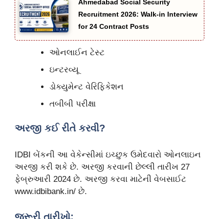
Ahmedabad Social Security
Recruitment 2026: Walk-in Interview
for 24 Contract Posts
ઓનલાઈન ટેસ્ટ
ઇન્ટરવ્યૂ
ડોક્યુમેન્ટ વેરિફિકેશન
તબીબી પરીક્ષા
અરજી કઈ રીતે કરવી?
IDBI બેંકની આ વેકેન્સીમાં ઇચ્છુક ઉમેદવારો ઓનલાઇન
અરજી કરી શકે છે. અરજી કરવાની છેલ્લી તારીખ 27
ફેબ્રુઆરી 2024 છે. અરજી કરવા માટેની વેબસાઈટ
www.idbibank.in/ છે.
જરૂરી તારીખો: