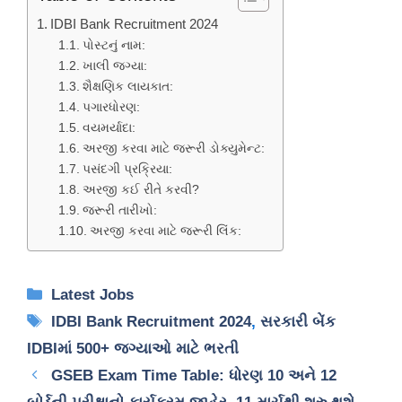
IDBI Bank Recruitment 2024
પોસ્ટનું નામ:
ખાલી જગ્યા:
શૈક્ષણિક લાયકાત:
પગારધોરણ:
વયમર્યાદા:
અરજી કરવા માટે જરૂરી ડોક્યુમેન્ટ:
પસંદગી પ્રક્રિયા:
અરજી કઈ રીતે કરવી?
જરૂરી તારીખો:
અરજી કરવા માટે જરૂરી લિંક:
Categories
Latest Jobs
Tags
IDBI Bank Recruitment 2024
,
સરકારી બેંક
IDBIમાં 500+ જગ્યાઓ માટે ભરતી
GSEB Exam Time Table: ધોરણ 10 અને 12