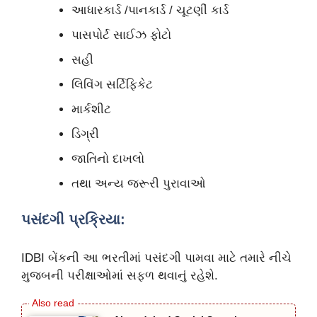
આધારકાર્ડ /પાનકાર્ડ / ચૂટણીં કાર્ડ
પાસપોર્ટ સાઈઝ ફોટો
સહી
લિવિંગ સર્ટિફિકેટ
માર્કશીટ
ડિગ્રી
જાતિનો દાખલો
તથા અન્ય જરૂરી પુરાવાઓ
પસંદગી પ્રક્રિયા:
IDBI બેંકની આ ભરતીમાં પસંદગી પામવા માટે તમારે નીચે
મુજબની પરીક્ષાઓમાં સફળ થવાનું રહેશે.