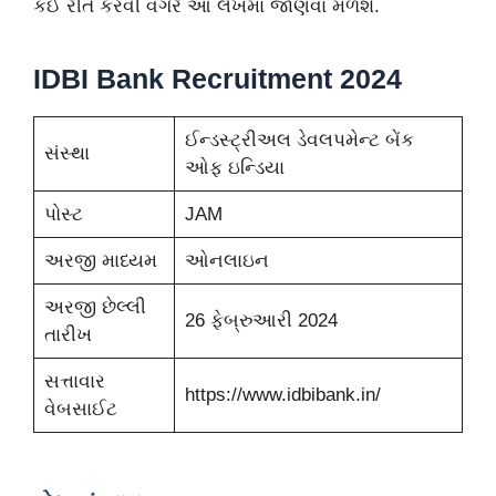
કઈ રીતે કરવી વગેરે આ લેખમાં જાણવા મળશે.
IDBI Bank Recruitment 2024
ઈન્ડસ્ટ્રીઅલ ડેવલપમેન્ટ બેંક
સંસ્થા
ઓફ ઇન્ડિયા
પોસ્ટ
JAM
અરજી માધ્યમ
ઓનલાઇન
અરજી છેલ્લી
26 ફેબ્રુઆરી 2024
તારીખ
સત્તાવાર
https://www.idbibank.in/
વેબસાઈટ