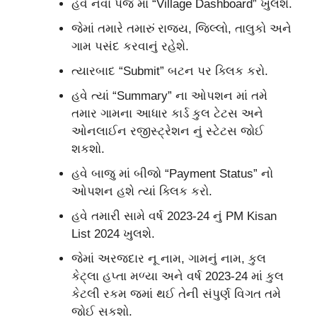
હવે નવા પેજ માં “Village Dashboard” ખુલશે.
જેમાં તમારે તમારું રાજ્ય, જિલ્લો, તાલુકો અને
ગામ પસંદ કરવાનું રહેશે.
ત્યારબાદ “Submit” બટન પર ક્લિક કરો.
હવે ત્યાં “Summary” ના ઓપશન માં તમે
તમાર ગામના આધાર કાર્ડ કુલ ટેટસ અને
ઓનલાઈન રજીસ્ટ્રેશન નું સ્ટેટસ જોઈ
શકશો.
હવે બાજુ માં બીજો “Payment Status” નો
ઓપશન હશે ત્યાં ક્લિક કરો.
હવે તમારી સામે વર્ષ 2023-24 નું PM Kisan
List 2024 ખુલશે.
જેમાં અરજદાર નૂ નામ, ગામનું નામ, કુલ
કેટ્લા હપ્તા મળ્યા અને વર્ષ 2023-24 માં કુલ
કેટલી રકમ જમાં થઈ તેની સંપુર્ણ વિગત તમે
જોઈ સકશો.