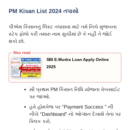
PM Kisan List 2024 તપાસો
પીએમ કિસાનનું લિસ્ટ તપાસવા માટે તમે નિચે મુજબના
સ્ટેપ ફોલો કરી તમારુ નામ સુચીમાં છે કે નહીં તે જોઈ
શકો છો.
SBI E-Mudra Loan Apply Online
2025
સૌ પ્રથમ PM કિસાન નિધિ યોજના વેબસાઈટ
પર જાઓ.
હવે હોમપેજ પર “Payment Success ” ની
નીચે “Dashboard” નો ઓપ્શન દેખાશે તેના પર
ક્લિક કરો.