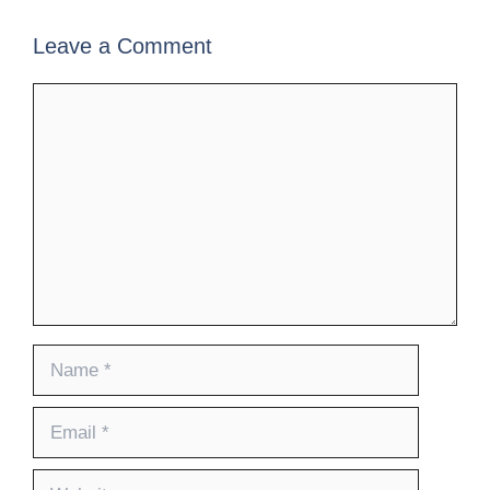
Leave a Comment
Comment
Name
Email
Website