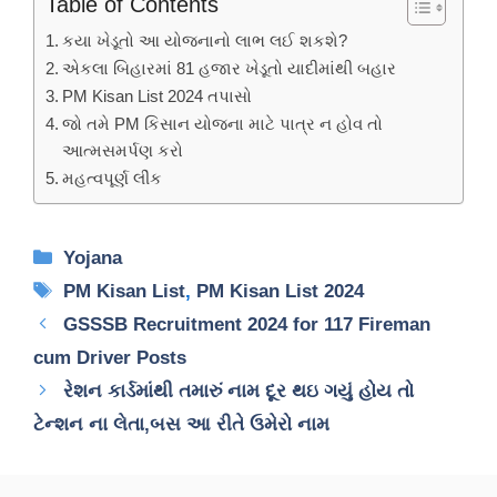
Table of Contents
કયા ખેડૂતો આ યોજનાનો લાભ લઈ શકશે?
એકલા બિહારમાં 81 હજાર ખેડૂતો યાદીમાંથી બહાર
PM Kisan List 2024 તપાસો
જો તમે PM કિસાન યોજના માટે પાત્ર ન હોવ તો
આત્મસમર્પણ કરો
મહત્વપૂર્ણ લીંક
Categories
Yojana
Tags
PM Kisan List
,
PM Kisan List 2024
GSSSB Recruitment 2024 for 117 Fireman
cum Driver Posts
રેશન કાર્ડમાંથી તમારું નામ દૂર થઇ ગયું હોય તો
ટેન્શન ના લેતા,બસ આ રીતે ઉમેરો નામ