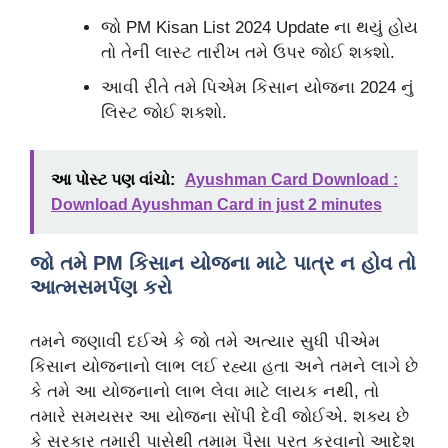
જો PM Kisan List 2024 Update ના થયું હોય
તો તેની લાસ્ટ તારીખ તમે ઉપર જોઈ શક્શો.
આવી રીતે તમે પિએમ કિસાન યોજના 2024 નું
લિસ્ટ જોઈ શક્શો.
આ પોસ્ટ પણ વાંચો:
Ayushman Card Download :
Download Ayushman Card in just 2 minutes
જો તમે PM કિસાન યોજના માટે પાત્ર ન હોવ તો
આત્મસમર્પણ કરો
તમને જણાવી દઈએ કે જો તમે અત્યાર સુધી પીએમ
કિસાન યોજનાનો લાભ લઈ રહ્યા હતા અને તમને લાગે છે
કે તમે આ યોજનાનો લાભ લેવા માટે લાયક નથી, તો
તમારે સમયસર આ યોજના સોંપી દેવી જોઈએ. શક્ય છે
કે સરકાર તમારી પાસેથી તમામ પૈસા પરત કરવાનો આદેશ