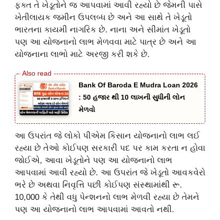
ફક્ત તે ખેડૂતોને જ આપવામાં આવી રહ્યો છે જેમની પાસે
ખેતીલાયક જમીન ઉપલબ્ધ છે અને આ સાથે તે ખેડૂતો
ભારતના કાયમી નાગરિક છે. નાના અને સીમાંત ખેડૂતો
પણ આ યોજનાનો લાભ મેળવવા માટે પાત્ર છે અને આ
યોજનાના લાભો માટે અરજી કરી શકે છે.
Bank Of Baroda E Mudra Loan 2026
: 50 હજાર થી 10 લાખની સુધીની લોન
મેળવો
આ ઉપરાંત જે લોકો પીએમ કિસાન યોજનાનો લાભ લઈ
રહ્યા છે તેઓ કોઈપણ સરકારી પદ પર કામ કરતા ન હોવા
જોઈએ, આવા ખેડૂતોને પણ આ યોજનાનો લાભ
આપવામાં આવી રહ્યો છે. આ ઉપરાંત જે ખેડૂતો આવકવેરો
ભરે છે અથવા નિવૃત્તિ પછી કોઈપણ સંસ્થામાંથી રૂ.
10,000 કે તેથી વધુ પેન્શનનો લાભ મેળવી રહ્યા છે તેમને
પણ આ યોજનાનો લાભ આપવામાં આવતો નથી.