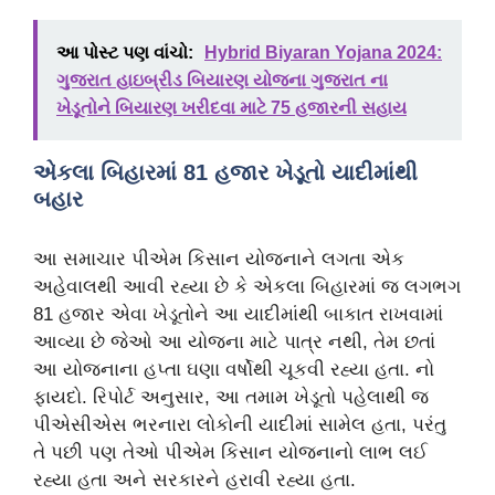
આ પોસ્ટ પણ વાંચો:
Hybrid Biyaran Yojana 2024:
ગુજરાત હાઇબ્રીડ બિયારણ યોજના ગુજરાત ના
ખેડૂતોને બિયારણ ખરીદવા માટે 75 હજારની સહાય
એકલા બિહારમાં 81 હજાર ખેડૂતો યાદીમાંથી
બહાર
આ સમાચાર પીએમ કિસાન યોજનાને લગતા એક
અહેવાલથી આવી રહ્યા છે કે એકલા બિહારમાં જ લગભગ
81 હજાર એવા ખેડૂતોને આ યાદીમાંથી બાકાત રાખવામાં
આવ્યા છે જેઓ આ યોજના માટે પાત્ર નથી, તેમ છતાં
આ યોજનાના હપ્તા ઘણા વર્ષોથી ચૂકવી રહ્યા હતા. નો
ફાયદો. રિપોર્ટ અનુસાર, આ તમામ ખેડૂતો પહેલાથી જ
પીએસીએસ ભરનારા લોકોની યાદીમાં સામેલ હતા, પરંતુ
તે પછી પણ તેઓ પીએમ કિસાન યોજનાનો લાભ લઈ
રહ્યા હતા અને સરકારને હરાવી રહ્યા હતા.