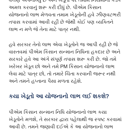
વલણ અપનાવ્યું છે અને ખેડૂતો પર તમામ નિયમોનો કડક
અમલ કરવાનું શરૂ કરી દીધું છે. પીએમ કિસાન
યોજનાનો લાભ મેળવતા તમામ ખેડૂતોની હવે ઝીણવટભરી
તપાસ કરવામાં આવી રહી છે જેથી કોઈ પણ વ્યક્તિને
લાભ ન મળે જે તેના માટે પાત્ર નથી.
હવે સરકાર તેનો લાભ એવા ખેડૂતોને જ આપી રહી છે જે
વાસ્તવમાં પીએમ કિસાન સન્માન નિધિના હકદાર છે અને
સરકારે હવે આ અંગે સંપૂર્ણ તપાસ શરૂ કરી છે. જો તમે
ખરેખર ખેડૂત છો અને તમે PM કિસાન યોજનાનો લાભ
લેવા માટે પાત્ર છો, તો તમારે ચિંતા કરવાની જરૂર નથી
અને તમને હપ્તાના પૈસા મળતા રહેશે.
કયા ખેડૂતો આ યોજનાનો લાભ લઈ શકશે?
પીએમ કિસાન સન્માન નિધિ યોજનાનો લાભ કયા
ખેડૂતોને મળશે, તે સરકાર દ્વારા પહેલાથી જ સ્પષ્ટ કરવામાં
આવી છે. તમને જણાવી દઈએ કે આ યોજનાનો લાભ