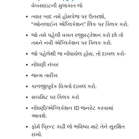
વેબસાઇટની મુલાકાત લો
ત્યાર બાદ તમે હોમપેજ પર ઉતરશો,
“ઓનલાઈન એપ્લિકેશન” લિંક પર ક્લિક કરો.
જો તમે પહેલી વખત રજીસ્ટ્રેશન કરો છો તો
તમને નવી એપ્લિકેશન પર ક્લિક કરો.
જો પહેલેથી જ નોંધાયેલ હોય, તો દાખલ કરો-
નોંધણી નંબર
જન્મ તારીખ
કાળજીપૂર્વક વિગતો દાખલ કરો.
સબમિટ પર ક્લિક કરો
નોંધણી/એપ્લિકેશન ID જનરેટ કરવામાં
આવશે.
ફોર્મ પ્રિન્ટ કાઢી લો ભવિષ્ય માટે તેને સુરક્ષિત
રાખો.