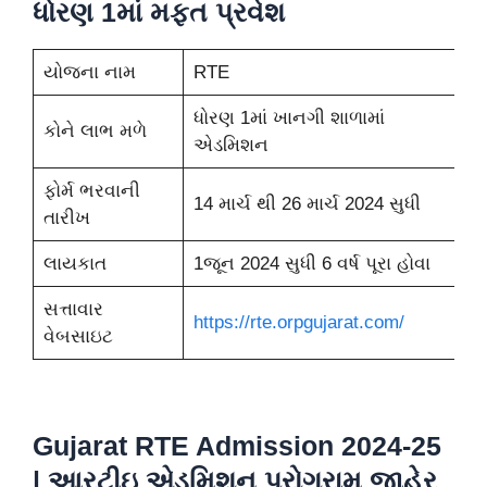
ધોરણ 1માં મફત પ્રવેશ
યોજના નામ
RTE
ધોરણ 1માં ખાનગી શાળામાં
કોને લાભ મળે
એડમિશન
ફોર્મ ભરવાની
14 માર્ચ થી 26 માર્ચ 2024 સુધી
તારીખ
લાયકાત
1જૂન 2024 સુધી 6 વર્ષ પૂરા હોવા
સત્તાવાર
https://rte.orpgujarat.com/
વેબસાઇટ
Gujarat RTE Admission 2024-25
| આરટીઇ એડમિશન પ્રોગ્રામ જાહેર