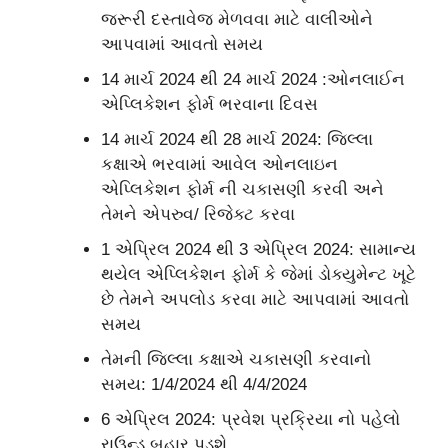
જરૂરી દસ્તાવેજ મેળવવા માટે વાલીઓને
આપવામાં આવતો સમય
14 માર્ચ 2024 થી 24 માર્ચ 2024 :ઓનલાઈન
એપ્લિકેશન ફોર્મ ભરવાના દિવસ
14 માર્ચ 2024 થી 28 માર્ચ 2024: જિલ્લા
કક્ષાએ ભરવામાં આવેલ ઓનલાઇન
એપ્લિકેશન ફોર્મ ની ચકાસણી કરવી અને
તેમને એપરુવ/ રિજેક્ટ કરવા
1 એપ્રિલ 2024 થી 3 એપ્રિલ 2024: સામાન્ય
થયેલ એપ્લિકેશન ફોર્મ કે જેમાં ડોક્યુમેન્ટ ખૂટે
છે તેમને અપલોડ કરવા માટે આપવામાં આવતો
સમય
તેમની જિલ્લા કક્ષાએ ચકાસણી કરવાનો
સમય: 1/4/2024 થી 4/4/2024
6 એપ્રિલ 2024: પ્રવેશ પ્રક્રિયા નો પહેલો
રાઉન્ડ બહાર પડશે.