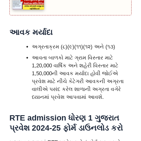
આવક મર્યાદા
અગ્રતાક્રમ (૮)(૯)(૧૧)(૧૨) અને (૧૩)
આવતા બાળકો માટે ગ્રામ વિસ્તાર માટે
1,20,000 વાર્ષિક અને શહેરી વિસ્તાર માટે
1,50,000ની આવક મર્યાદા હોવી જોઈએ
પ્રવેશ માટે નીચે કેટેગરી આવકની અગ્રતા
વાલીએ પસંદ કરેલ શાળાની અગ્રતા વગેરે
ધ્યાનમાં પ્રવેશ આપવામાં આવશે.
RTE admission ધોરણ 1 ગુજરાત
પ્રવેશ 2024-25 ફોર્મ ડાઉનલોડ કરો