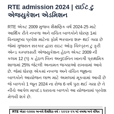
RTE admission 2024 | રાઈટ ટુ
એજ્યુકેશન એડમિશન
RTE એક્ટ 2009 મુજબ શૈક્ષણિક વર્ષ 2024-25 માટે
આર્થિક રીતે નબળા અને વચિત બાળકોને ધોરણ 1માં
વિનામૂલ્ય પ્રવેશ માટેના ફોર્મ ભરવાના શરૂ થઈ ગયા છે
જેમાં ગુજરાત સરકાર દ્વારા રાઇટ ઓફ ચિલ્ડ્રન ટુ ફ્રી
એન્ડ કમ્પલસરી એજ્યુકેશન હેઠળ એક્ટ 2009 ની
કલમ 12 (૧) ક હેઠળ બિન અનુદાનિત ખાનગી પ્રાથમિક
શાળામાં 25% જેટલી અનામત જગ્યાઓ રાખવામાં આવે
છે. જેમાં ધોરણ એકમાં નબળા અને વંચિત જૂથના
બાળકોને આયોજન લાભ માટે અમલમાં મૂકવામાં આવી છે
જે બાળકો 1 જૂન 2024 ના રોજ 6 વર્ષ પુરા થઈ ગયા છે તે
નીચે આપેલ માપદંડ ધરાવતા બાળકો આ યોજનામાં પ્રવેશ
મેળવી શકે છે.