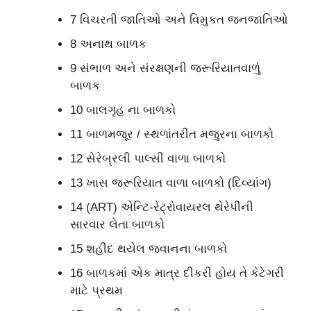
7 વિચરતી જાતિઓ અને વિમુકત જનજાતિઓ
8 અનાથ બાળક
9 સંભાળ અને સંરક્ષણની જરૂરિયાતવાળું
બાળક
10 બાલગૃહ ના બાળકો
11 બાળમજૂર / સ્થળાંતરીત મજુરના બાળકો
12 સેરેબ્રલી પાલ્સી વાળા બાળકો
13 ખાસ જરૂરિયાત વાળા બાળકો (દિવ્યાંગ)
14 (ART) એન્ટિ-રેટ્રોવાયરલ થેરેપીની
સારવાર લેતા બાળકો
15 શહીદ થયેલ જવાનના બાળકો
16 બાળકમાં એક માત્ર દીકરી હોય તે કેટેગરી
માટે પ્રથમ