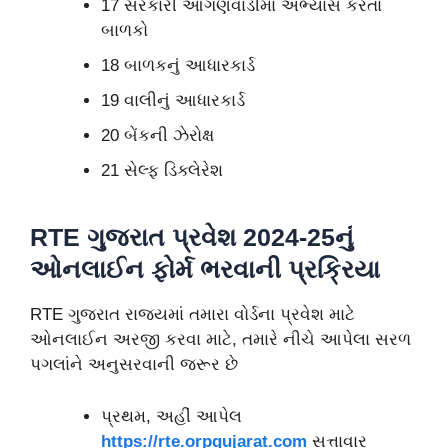
17 સરકારી આંગણવાડીમાં અભ્યાસ કરતાં
બાળકો
18 બાળકનું આધારકાર્ડ
19 વાલીનું આધારકાર્ડ
20 બેંકની ઝેરોક્ષ
21 સેલ્ફ ડિક્લેરેશ
RTE ગુજરાત પ્રવેશ 2024-25નું
ઓનલાઈન ફોર્મ ભરવાની પ્રક્રિયા
RTE ગુજરાત રાજ્યમાં તમારા વોર્ડના પ્રવેશ માટે
ઓનલાઈન અરજી કરવા માટે, તમારે નીચે આપેલા સરળ
પગલાંને અનુસરવાની જરૂર છે
પ્રથમ, અહીં આપેલ
https://rte.orpgujarat.com
સત્તાવાર