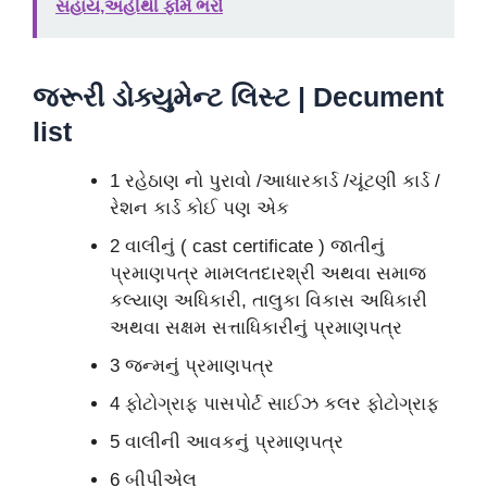
સહાય,અહીંથી ફોર્મ ભરો
જરૂરી ડોક્યુમેન્ટ લિસ્ટ | Decument
list
1 રહેઠાણ નો પુરાવો /આધારકાર્ડ /ચૂંટણી કાર્ડ /
રેશન કાર્ડ કોઈ પણ એક
2 વાલીનું ( cast certificate ) જાતીનું
પ્રમાણપત્ર મામલતદારશ્રી અથવા સમાજ
કલ્યાણ અધિકારી, તાલુકા વિકાસ અધિકારી
અથવા સક્ષમ સત્તાધિકારીનું પ્રમાણપત્ર
3 જન્મનું પ્રમાણપત્ર
4 ફોટોગ્રાફ પાસપોર્ટ સાઈઝ કલર ફોટોગ્રાફ
5 વાલીની આવકનું પ્રમાણપત્ર
6 બીપીએલ