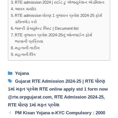
RTE admission 2024 | રાઈટ ટુ એજ્યુકેશન એડમિશન
આવક મર્યાદા
RTE admission ધોરણ 1 ગુજરાત પ્રવેશ 2024-25 ફોર્મ
ડાઉનલોડ કરો
જરૂરી ડોક્યુમેન્ટ લિસ્ટ | Decument list
RTE ગુજરાત પ્રવેશ 2024-25નું ઓનલાઈન ફોર્મ
ભરવાની પ્રક્રિયા
મહત્વની તારીખ
મહત્વની લિંક
Categories
Yojana
Tags
Gujarat RTE Admission 2024-25 | RTE ધોરણ
1માં મફત પ્રવેશ RTE online apply std 1 form now
@rte.orpgujarat.com
,
RTE Admission 2024-25
,
RTE ધોરણ 1માં મફત પ્રવેશ
PM Kisan Yojana e-KYC Compulsory : 2000