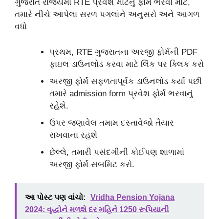
ગુજરાત રાજ્યમાં RTE પ્રવેશ માટેનું ફોર્મ ભરવા માટે,
તમારે નીચે આપેલા સરળ પગલાંને અનુસરો અને આગળ
વધો
પ્રથમ, RTE ગુજરાતના અરજી ફોર્મની PDF
ફાઇલ ડાઉનલોડ કરવા માટે લિંક પર ક્લિક કરો
અરજી ફોર્મ સફળતાપૂર્વક ડાઉનલોડ કર્યા પછી
તમારે admission form પ્રવેશ ફોર્મ ભરવાનું
રહેશે.
ઉપર જણાવેલ તમામ દસ્તાવેજો તૈયાર
રાખવાના રહશે
છેલ્લે, તમારી પસંદગીની કોઈપણ શાળામાં
અરજી ફોર્મ સબમિટ કરો.
આ પોસ્ટ પણ વાંચો:
Vridha Pension Yojana
2024: વૃદ્ધોને મળશે દર મહિને 1250 રૂપિયાની