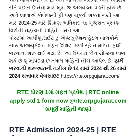
અને બાળકોની તક છે અને જે લોકો ગરીબી અને આર્થિક
રીતે પછાત છે તેના માટે ખૂબ જ અગવડતા પડતી હોય છે.
અને શાળાએ કોલેજની ફી પણ ચૂકવી શકતા નથી આ
માટે 2024-25 માટે શિક્ષણ અધિકાર rte ગુજરાત પ્રવેશ
વિશેની મહત્વની માહિતી તમને આ
પોસ્ટમાં આપીશું.રાઈટ ટુ એજ્યુકેશન હેઠળ બાળકોને
સારું એજ્યુકેશન મફત શિક્ષણ મળી રહે તે માટેના ફોર્મ
ભરવાના શરૂ થઈ ગયા છે. આ ઉપરાંત કોન યોજના લાભ
શકે છે શું માપદંડો છે તમામ માહિતી નીચે આપેલ છે.
ફોર્મ
ભરવાની શરૂઆતની તારીખ છે 14 માર્ચ 2024 થી 26 માર્ચ
2024 સત્તાવાર વેબસાઇટ
https://rte.orpgujarat.com/
RTE ધોરણ 1માં મફત પ્રવેશ | RTE online
apply std 1 form now @rte.orpgujarat.com
સંપૂર્ણ માહિતી જાણો
RTE Admission 2024-25 | RTE