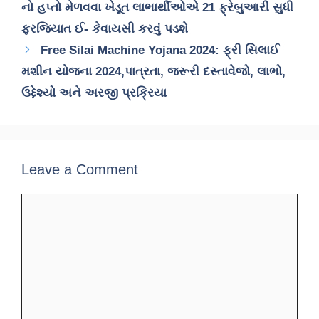
નો હપ્તો મેળવવા ખેડૂત લાભાર્થીઓએ 21 ફ્રેબુઆરી સુધી
ફરજિયાત ઈ- કેવાયસી કરવું પડશે
Free Silai Machine Yojana 2024: ફ્રી સિલાઈ
મશીન યોજના 2024,પાત્રતા, જરૂરી દસ્તાવેજો, લાભો,
ઉદ્દેશ્યો અને અરજી પ્રક્રિયા
Leave a Comment
Comment