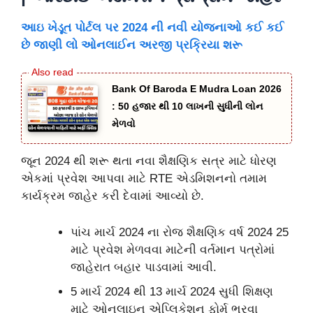
આઇ ખેડૂત પોર્ટલ પર 2024 ની નવી યોજનાઓ કઈ કઈ
છે જાણી લો ઓનલાઈન અરજી પ્રક્રિયા શરૂ
Bank Of Baroda E Mudra Loan 2026
: 50 હજાર થી 10 લાખની સુધીની લોન
મેળવો
જૂન 2024 થી શરૂ થતા નવા શૈક્ષણિક સત્ર માટે ધોરણ
એકમાં પ્રવેશ આપવા માટે RTE એડમિશનનો તમામ
કાર્યક્રમ જાહેર કરી દેવામાં આવ્યો છે.
પાંચ માર્ચ 2024 ના રોજ શૈક્ષણિક વર્ષ 2024 25
માટે પ્રવેશ મેળવવા માટેની વર્તમાન પત્રોમાં
જાહેરાત બહાર પાડવામાં આવી.
5 માર્ચ 2024 થી 13 માર્ચ 2024 સુધી શિક્ષણ
માટે ઓનલાઇન એપ્લિકેશન ફોર્મ ભરવા