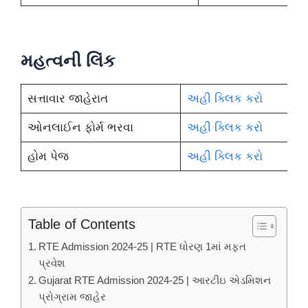
મહત્વની લિંક
સત્તાવાર જાહેરાત
અહી ક્લિક કરો
ઓનલાઈન ફોર્મ ભરવા
અહી ક્લિક કરો
હોમ પેજ
અહી ક્લિક કરો
Table of Contents
RTE Admission 2024-25 | RTE ધોરણ 1માં મફત
પ્રવેશ
Gujarat RTE Admission 2024-25 | આરટીઇ એડમિશન
પ્રોગ્રામ જાહેર