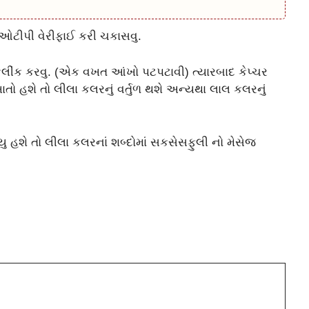
ઓટીપી વેરીફાઈ કરી ચકાસવુ.
કલીંક કરવુ. (એક વખત આંખો પટપટાવી) ત્યારબાદ કેપ્ચર
ાતો હશે તો લીલા કલરનું વર્તુળ થશે અન્યથા લાલ કલરનું
 હશે તો લીલા કલરનાં શબ્દોમાં સકસેસફુલી નો મેસેજ