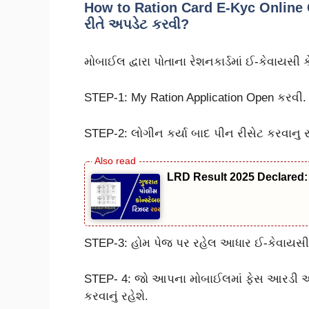
How to Ration Card E-Kyc Online Guj
રીતે અપડેટ કરવી?
મોબાઈલ દ્વારા પોતાના રેશનકાર્ડમાં ઈ-કેવાયસી કેવ
STEP-1: My Ration Application Open કરવી. 
STEP-2: લોગીન કર્યા બાદ પીન રીસેટ કરવાનુ ર
LRD Result 2025 Declared: 
STEP-3: હોમ પેજ પર રહેલ આધાર ઈ-કેવાયસી 
STEP- 4: જો આપના મોબાઈલમાં ફેસ આરડી એપ
કરવાનું રહેશે.