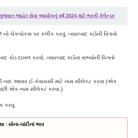
રાત જાહેર સેવા આયોગનું વર્ષ 2024 માટે ભરતી કેલેન્ડર
 નો ચેકબોકસ પર કલીક કરવું. ત્યારબાદ કાર્ડની વિગતો
 બાદ કોડ દાખલ કરવો. ત્યારબાદ કાર્ડના સભ્યોની વિગતો
્યા બાદ આધાર ઈ-કેવાયસી માટે નામ સીલેકટ કરવા (એક
ક પછી એક નામ સીલેકટ કરવા.)
ંક કરવુ.
 : સોના-ચાંદીનાં ભાવ