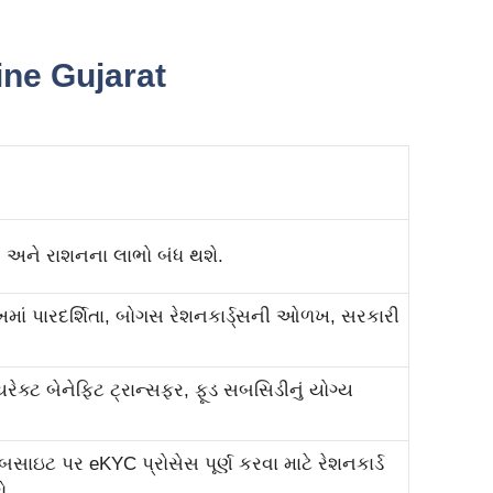
ine Gujarat
ે, અને રાશનના લાભો બંધ થશે.
ાં પારદર્શિતા, બોગસ રેશનકાર્ડ્સની ઓળખ, સરકારી
ેક્ટ બેનેફિટ ટ્રાન્સફર, ફૂડ સબસિડીનું યોગ્ય
સાઇટ પર eKYC પ્રોસેસ પૂર્ણ કરવા માટે રેશનકાર્ડ
ો.