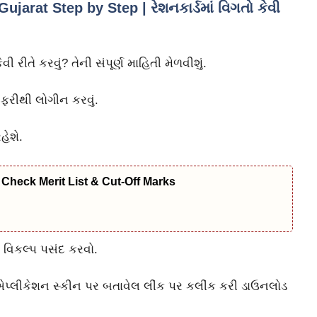
arat Step by Step | રેશનકાર્ડમાં વિગતો કેવી
ી રીતે કરવું? તેની સંપૂર્ણ માહિતી મેળવીશું.
ફરીથી લોગીન કરવું.
હેશે.
Check Merit List & Cut-Off Marks
વિકલ્પ પસંદ કરવો.
્લીકેશન સ્કીન પર બતાવેલ લીંક પર કલીંક કરી ડાઉનલોડ