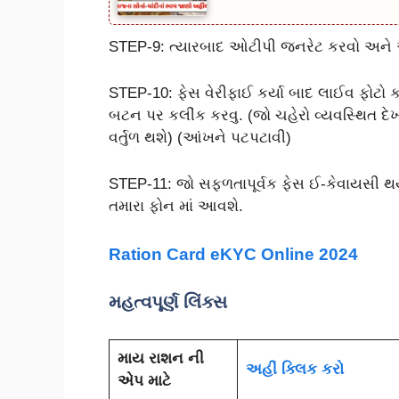
STEP-9: ત્યારબાદ ઓટીપી જનરેટ કરવો અને 
STEP-10: ફેસ વેરીફાઈ કર્યા બાદ લાઈવ ફોટો 
બટન પર કલીંક કરવુ. (જો ચહેરો વ્યવસ્થિત દેખ
વર્તુળ થશે) (આંખને પટપટાવી)
STEP-11: જો સફળતાપૂર્વક ફેસ ઈ-કેવાયસી થયુ
તમારા ફોન માં આવશે.
Ration Card eKYC Online 2024
મહત્વપૂર્ણ લિંક્સ
માય રાશન ની
અહીં ક્લિક કરો
એપ માટે