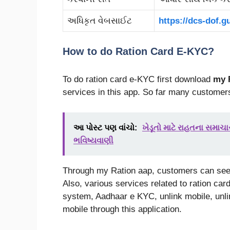
અધિકૃત વેબસાઈટ
https://dcs-dof.g
How to do Ration Card E-KYC?
To do ration card e-KYC first download
my 
services in this app. So far many customer
આ પોસ્ટ પણ વાંચો:
ખેડૂતો માટે રાહતના સમાચ
ભવિષ્યવાણી
Through my Ration aap, customers can see t
Also, various services related to ration car
system, Aadhaar e KYC, unlink mobile, unli
mobile through this application.