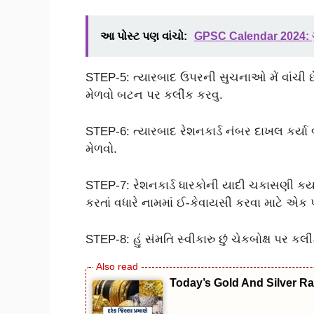
આ પોસ્ટ પણ વાંચો:
GPSC Calendar 2024: ગુજ
STEP-5: ત્યારબાદ ઉપરની સુચનાઓ મેં વાંચી છે
મેળવો બટન પર કલીંક કરવુ.
STEP-6: ત્યારબાદ રેશનકાર્ડ નંબર દાખલ કર્યા
મેળવો.
STEP-7: રેશનકાર્ડ ધારકોની યાદી ચકાસણી કર
કરતાં વધારે નામમાં ઈ-કેવાયસી કરવા માટે એ
STEP-8: હું સંમતિ સ્વીકારુ છું ચેકબોક્ષ પર કલી
Today’s Gold And Silver Rate