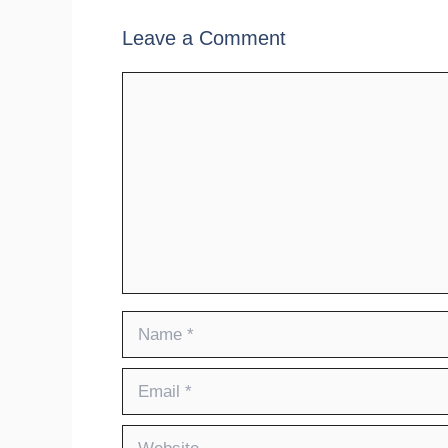
Leave a Comment
Comment
Name
Email
Website