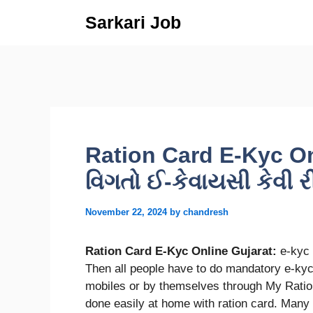
Skip
Sarkari Job
to
content
Ration Card E-Kyc Onl
વિગતો ઈ-કેવાયસી કેવી રી
November 22, 2024
by
chandresh
Ration Card E-Kyc Online Gujarat:
e-kyc 
Then all people have to do mandatory e-kyc
mobiles or by themselves through My Rati
done easily at home with ration card. Man