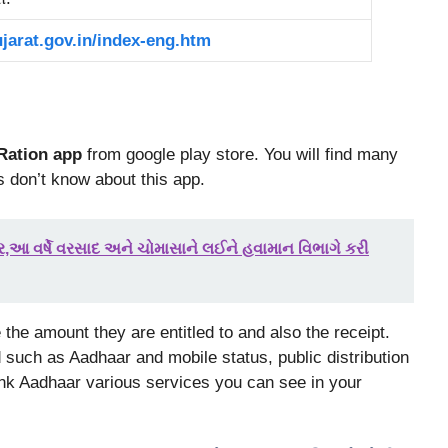
ujarat.gov.in/index-eng.htm
Ration app
from google play store. You will find many
s don’t know about this app.
ાર,આ વર્ષે વરસાદ અને ચોમાસાને લઈને હવામાન વિભાગે કરી
he amount they are entitled to and also the receipt.
d such as Aadhaar and mobile status, public distribution
nk Aadhaar various services you can see in your