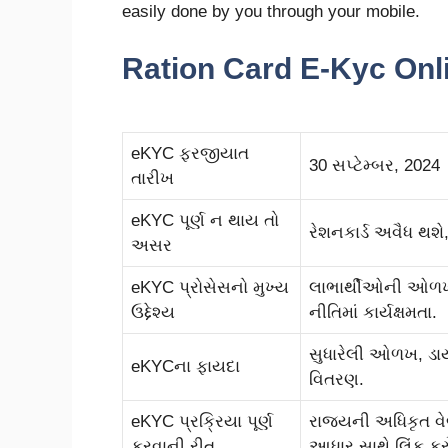
easily done by you through your mobile.
Ration Card E-Kyc Onl
eKYC ફરજીયાત
30 સપ્ટેમ્બર, 2024
તારીખ
eKYC પૂર્ણ ન થાય તો
રેશનકાર્ડ અવૈધ થશ
અસર
eKYC પ્રોસેસનો મુખ્ય
લાભાર્થીઓની ઓળખમ
ઉદ્દેશ્ય
નીતિમાં કાર્યક્ષમતા.
સુધારેલી ઓળખ, ડાયર
eKYCના ફાયદા
વિતરણ.
eKYC પ્રક્રિયા પૂર્ણ
રાજ્યની અધિકૃત વેબ
કરવાની રીત
આધાર સાથે લિંક કર