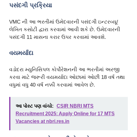
પસંદગી પ્રક્રિયા
VMC ની આ ભરતીમાં ઉમેદવારની પસંદગી ઇન્ટરવ્યૂ/
લેખિત કસોટી દ્વારા કરવામાં આવી શકે છે. ઉમેદવારની
પસંદગી 11 માસના કરાર ઉપર કરવામાં આવશે.
વયમર્યાદા
વડોદરા મ્યુનિસિપલ કોર્પોરેશનની આ ભરતીમાં અરજી
કરવા માટે જરૂરી વયમર્યાદા ઓછામાં ઓછી 18 વર્ષ તથા
વધુમાં વધુ 40 વર્ષ નક્કી કરવામાં આવેલ છે.
આ પોસ્ટ પણ વાંચો:
CSIR NBRI MTS
Recruitment 2025: Apply Online for 17 MTS
Vacancies at nbri.res.in