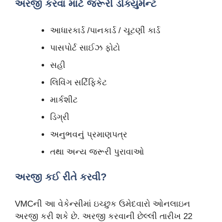
અરજી કરવા માટે જરૂરી ડોક્યુમેન્ટ
આધારકાર્ડ /પાનકાર્ડ / ચૂટણીં કાર્ડ
પાસપોર્ટ સાઈઝ ફોટો
સહી
લિવિંગ સર્ટિફિકેટ
માર્કશીટ
ડિગ્રી
અનુભવનું પ્રમાણપત્ર
તથા અન્ય જરૂરી પુરાવાઓ
અરજી કઈ રીતે કરવી?
VMCની આ વેકેન્સીમાં ઇચ્છુક ઉમેદવારો ઓનલાઇન
અરજી કરી શકે છે. અરજી કરવાની છેલ્લી તારીખ 22