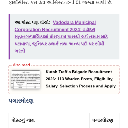
ફાર્માસીસ્ટ કમ ડેટા આસિસ્ટન્ટની 01 જગ્યા ખાલી છે.
આ પોસ્ટ પણ વાંચો:
Vadodara Municipal
Corporation Recruitment 2024: વડોદરા
મહાનગરપાલિકામાં ધોરણ-04 પાસથી લઈ તમામ માટે
પટાવાળા, જુનિયર ક્લાર્ક તથા અન્ય પદો પર સીધી
ભરતી
Kutch Traffic Brigade Recruitment
2026: 113 Warden Posts, Eligibility,
Salary, Selection Process and Apply
પગારધોરણ
પોસ્ટનું નામ
પગારધોરણ