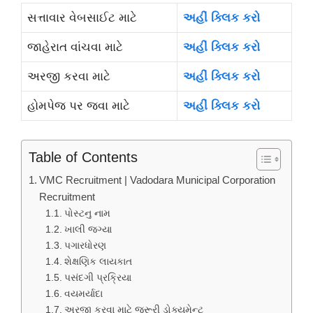
સત્તાવાર વેબસાઈટ માટે
અહીં ક્લિક કરો
જાહેરાત વાંચવા માટે
અહીં ક્લિક કરો
અરજી કરવા માટે
અહીં ક્લિક કરો
હોમપેજ પર જવા માટે
અહીં ક્લિક કરો
Table of Contents
VMC Recruitment | Vadodara Municipal Corporation
Recruitment
પોસ્ટનુ નામ
ખાલી જગ્યા
પગારધોરણ
શેક્ષણિક લાયકાત
પસંદગી પ્રક્રિયા
વયમર્યાદા
અરજી કરવા માટે જરૂરી ડોક્યુમેન્ટ