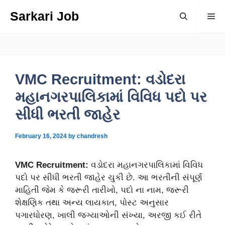
Skip
Sarkari Job
Me
to
content
VMC Recruitment: વડોદરા
મહાનગરપાલિકામાં વિવિધ પદો પર
સીધી ભરતી જાહેર
February 16, 2024
by
chandresh
VMC Recruitment:
વડોદરા મહાનગરપાલિકામાં વિવિધ
પદો પર સીધી ભરતી જાહેર ચુકી છે. આ ભરતીની સંપૂર્ણ
માહિતી જેમ કે જરૂરી તારીખો, પદો ના નામ, જરૂરી
શેક્ષણિક તથા અન્ય લાયકાત, પોસ્ટ અનુસાર
પગારધોરણ, ખાલી જગ્યાઓની સંખ્યા, અરજી કઈ રીતે