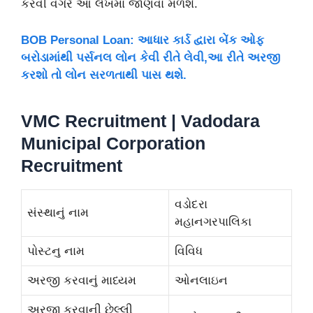
કરવી વગેરે આ લેખમાં જાણવા મળશે.
BOB Personal Loan: આધાર કાર્ડ દ્વારા બેંક ઓફ
બરોડામાંથી પર્સનલ લોન કેવી રીતે લેવી,આ રીતે અરજી
કરશો તો લોન સરળતાથી પાસ થશે.
VMC Recruitment | Vadodara
Municipal Corporation
Recruitment
વડોદરા
સંસ્થાનું નામ
મહાનગરપાલિકા
પોસ્ટનુ નામ
વિવિધ
અરજી કરવાનું માધ્યમ
ઓનલાઇન
અરજી કરવાની છેલ્લી