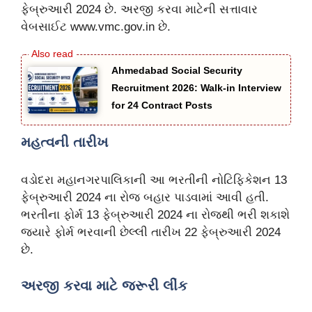
ફેબ્રુઆરી 2024 છે. અરજી કરવા માટેની સત્તાવાર
વેબસાઈટ www.vmc.gov.in છે.
Ahmedabad Social Security
Recruitment 2026: Walk-in Interview
for 24 Contract Posts
મહત્વની તારીખ
વડોદરા મહાનગરપાલિકાની આ ભરતીની નોટિફિકેશન 13
ફેબ્રુઆરી 2024 ના રોજ બહાર પાડવામાં આવી હતી.
ભરતીના ફોર્મ 13 ફેબ્રુઆરી 2024 ના રોજથી ભરી શકાશે
જયારે ફોર્મ ભરવાની છેલ્લી તારીખ 22 ફેબ્રુઆરી 2024
છે.
અરજી કરવા માટે જરૂરી લીંક