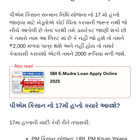
પીએમ કિસાન સન્માન નિધિ યોજના નો 17 મો હપ્તો
જાણવા માટે ખેડૂતોએ કોઈ ચિંતા કરવાની જરૂર નથી જે
નીચે આપેલી છે તેના પરથી તમે ડાયરેક્ટ જાણી શકો છો
કે તમારો નામ આ લિસ્ટ માં છે કે નહીં જો હશે તો તમને
₹2,000 મળવા પાત્ર થશે અને નહીં હોય તો તમારે
કેવાયસી કરાવશો એટલે તમને 2000 રૂપિયા મળી જશે.
SBI E-Mudra Loan Apply Online
2025
પીએમ કિસાન નો 17મોં હપ્તો ક્યારે આવશે?
17મા હપ્તાની યાદી કેવી રીતે તપાસવી:
PM કિસાન યોજના: URL PM Kisan Yojana