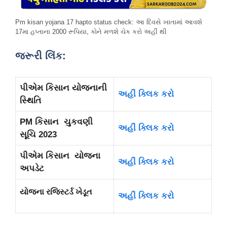
Pm kisan yojana 17 hapto status check: આ દિવસે ખાતામાં આવશે
17મા હપ્તાના 2000 રૂપિયા, કોને મળશે ચેક કરો અહીં થી
જરૂરી લિંક:
પીએમ કિસાન યોજનાની
અહીં ક્લિક કરો
સ્થિતિ
PM કિસાન
ચુકવણી
અહીં ક્લિક કરો
સૂચિ 2023
પીએમ કિસાન
યોજના
અહીં ક્લિક કરો
અપડેટ
યોજના રજિસ્ટર્ડ ખેડૂત
અહીં ક્લિક કરો