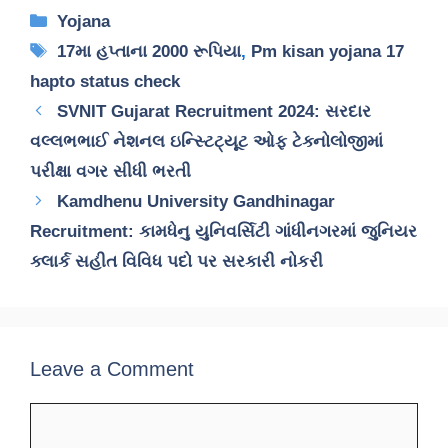
Categories
Yojana
Tags
17મા હપ્તાના 2000 રૂપિયા
,
Pm kisan yojana 17
hapto status check
SVNIT Gujarat Recruitment 2024: સરદાર
વલ્લભભાઈ નેશનલ ઇન્સ્ટિટ્યૂટ ઓફ ટેક્નોલોજીમાં
પરીક્ષા વગર સીધી ભરતી
Kamdhenu University Gandhinagar
Recruitment: કામધેનુ યુનિવર્સિટી ગાંધીનગરમાં જુનિયર
ક્લાર્ક સહીત વિવિધ પદો પર સરકારી નોકરી
Leave a Comment
Comment