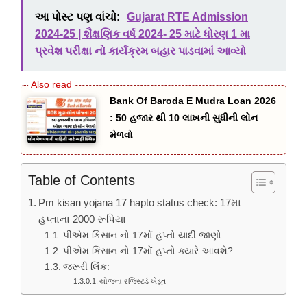
આ પોસ્ટ પણ વાંચો:
Gujarat RTE Admission
2024-25 | શૈક્ષણિક વર્ષ 2024- 25 માટે ધોરણ 1 મા
પ્રવેશ પરીક્ષા નો કાર્યક્રમ બહાર પાડવામાં આવ્યો
Bank Of Baroda E Mudra Loan 2026
: 50 હજાર થી 10 લાખની સુધીની લોન
મેળવો
Table of Contents
Pm kisan yojana 17 hapto status check: 17મા
હપ્તાના 2000 રૂપિયા
પીએમ કિસાન નો 17મોં હપ્તો યાદી જાણો
પીએમ કિસાન નો 17મોં હપ્તો ક્યારે આવશે?
જરૂરી લિંક:
યોજના રજિસ્ટર્ડ ખેડૂત