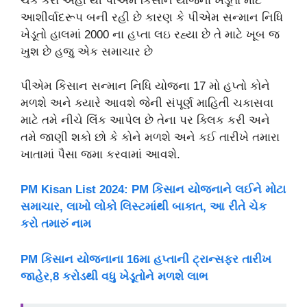
ચેક કરો અહીં થી પીએમ કિસાન યોજના ખેડૂતો માટે
આશીર્વાદરૂપ બની રહી છે કારણ કે પીએમ સન્માન નિધિ
ખેડૂતો હાલમાં 2000 ના હપ્તા લઇ રહ્યા છે તે માટે ખૂબ જ
ખુશ છે હજુ એક સમાચાર છે
પીએમ કિસાન સન્માન નિધિ યોજના 17 મો હપ્તો કોને
મળશે અને ક્યારે આવશે જેની સંપૂર્ણ માહિતી ચકાસવા
માટે તમે નીચે લિંક આપેલ છે તેના પર ક્લિક કરી અને
તમે જાણી શકો છો કે કોને મળશે અને કઈ તારીખે તમારા
ખાતામાં પૈસા જમા કરવામાં આવશે.
PM Kisan List 2024: PM કિસાન યોજનાને લઈને મોટા
સમાચાર, લાખો લોકો લિસ્ટમાંથી બાકાત, આ રીતે ચેક
કરો તમારું નામ
PM કિસાન યોજનાના 16મા હપ્તાની ટ્રાન્સફર તારીખ
જાહેર,8 કરોડથી વધુ ખેડૂતોને મળશે લાભ