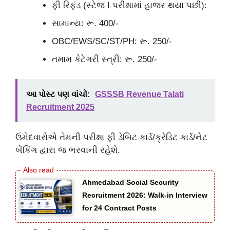
ફી રિફંડ (સ્ટેજ I પરીક્ષામાં હાજર થયા પછી):
સામાન્ય: રૂ. 400/-
OBC/EWS/SC/ST/PH: રૂ. 250/-
તમામ કેટેગરી સ્ત્રી: રૂ. 250/-
આ પોસ્ટ પણ વાંચો:
GSSSB Revenue Talati
Recruitment 2025
ઉમેદવારોએ તેમની પરીક્ષા ફી ડેબિટ કાર્ડ/ક્રેડિટ કાર્ડ/નેટ
બેંકિંગ દ્વારા જ ભરવાની રહેશે.
Ahmedabad Social Security
Recruitment 2026: Walk-in Interview
for 24 Contract Posts