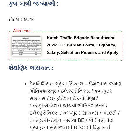
કુલ ખાલી જગ્યાઓ :
ટોટલ : 9144
Kutch Traffic Brigade Recruitment
2026: 113 Warden Posts, Eligibility,
Salary, Selection Process and Apply
શેક્ષણિક લાયકાત :
ટેકનિશિયન ગ્રેડ I સિગ્નલ – ઉમેદવારો જેમણે
ભૌતિકશાસ્ત્ર / ઇલેક્ટ્રોનિક્સ / કમ્પ્યુટર
સાયન્સ / ઇન્ફોર્મેશન ટેક્નોલોજી /
ઇન્સ્ટ્રુમેન્ટેશન અથવા ભૌતિકશાસ્ત્ર /
ઇલેક્ટ્રોનિક્સ / કમ્પ્યુટર સાયન્સ / આઇટી /
ઇન્સ્ટ્રુમેન્ટેશન અથવા BE / કોઈપણ પેટા
પ્રવાહના સંયોજનમાં B.SC માં વિજ્ઞાનની