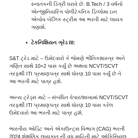
સ્નાતકની ડિગ્રી ધરાવે છે. B.Tech / 3 વર્ષનો
એન્જીનિયરિંગ પોલીટેકનિક ડિપ્લોમા ઇન
એબોવ બેઝિક સ્ટ્રીમ આ ભરતી માટે લાયક
ગણાશે.
ટેકનિશિયન ગ્રેડ III:
S&T ટ્રેડ માટે – ઉમેદવારો કે જેમણે ભૌતિકશાસ્ત્ર અને
ગણિત સાથે 10+2 પાસ કર્યું છે અથવા NCVT/SCVT
તરફથી ITI પ્રમાણપત્ર સાથે ધોરણ 10 પાસ કર્યું છે તે
આ ભરતી માટે પાત્ર હશે.
અન્ય ટ્રેડ્સ માટે – સંબંધિત વેપાર/શાખામાં NCVT/SCVT
તરફથી ITI પ્રમાણપત્ર સાથે ધોરણ 10 પાસ કરેલ
ઉમેદવારો આ ભરતી માટે પાત્ર હશે.
ભારતીય ઓડિટ અને એકાઉન્ટ્સ વિભાગ (CAG) ભરતી
2024 શેક્ષણિક લાયકાત ની વધુ માહિતી માટે ઓફિસિયલ