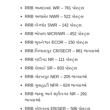
RRB અમદાવાદ WR – 761 પોસ્ટ્સ
RRB અજમેર NWR – 522 પોસ્ટ્સ
RRB બેંગ્લોર SWR – 142 પોસ્ટ્સ
RRB ભોપાલ WCR/WR – 452 પોસ્ટ્સ
RRB ભુવનેશ્વર ECOR – 150 પોસ્ટ્સ
RRB બિલાસપુર CR/SECR – 861 જગ્યાઓ
RRB ચંદીગઢ NR – 111 પોસ્ટ્સ
RRB ચેન્નાઈ SR – 833 પોસ્ટ્સ
RRB ગોરખપુર NER – 205 જગ્યાઓ
RRB ગુવાહાટી NFR – 624 જગ્યાઓ
RRB જમ્મુ અને શ્રીનગર NR – 291
જગ્યાઓ
RRB કોલકાતા ER/SER – 506 પોસ્ટ્સ