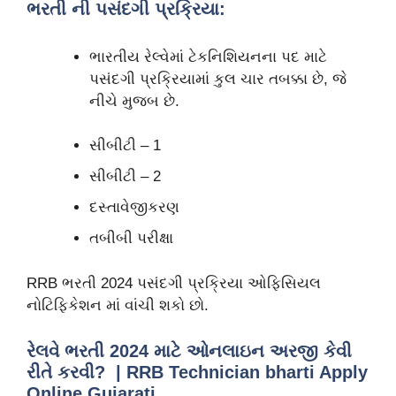
ભરતી ની પસંદગી પ્રક્રિયા:
ભારતીય રેલ્વેમાં ટેકનિશિયનના પદ માટે
પસંદગી પ્રક્રિયામાં કુલ ચાર તબક્કા છે, જે
નીચે મુજબ છે.
સીબીટી – 1
સીબીટી – 2
દસ્તાવેજીકરણ
તબીબી પરીક્ષા
RRB ભરતી 2024 પસંદગી પ્રક્રિયા ઓફિસિયલ
નોટિફિકેશન માં વાંચી શકો છો.
રેલવે ભરતી 2024 માટે ઓનલાઇન અરજી કેવી
રીતે કરવી? | RRB Technician bharti Apply
Online Gujarati