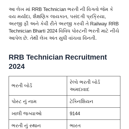
આ લેખ માં RRB Technician ભરતી ની વિગતો જેમ કે
વય મર્યાદા, શૈક્ષણિક લાયકાત, પસંદગી પ્રક્રિયા,
અરજી ફી અને કેવી રીતે અરજી કરવી તે Railway RRB
Technician Bharti 2024 વિવિધ પોસ્ટની ભરતી માટે નીચે
આપેલ છે. તેથી લેખ અંત સુધી વાંચવા વિંનતી.
RRB Technician Recruitment
2024
રેલ્વે ભરતી બોર્ડ
ભરતી બોર્ડ
અમદાવાદ
પોસ્ટ નું નામ
ટેક્નિશિયન
ખાલી જગ્યાઓ
9144
ભરતી નું સ્થાન
ભારત