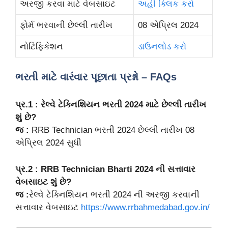
અરજી કરવા માટે વેબસાઇટ
અહી ક્લિક કરો
ફોર્મ ભરવાની છેલ્લી તારીખ
08 એપ્રિલ 2024
નોટિફિકેશન
ડાઉનલોડ કરો
ભરતી માટે વારંવાર પૂછાતા પ્રશ્નો – FAQs
પ્ર.1 : રેલ્વે ટેક્નિશિયન ભરતી 2024 માટે છેલ્લી તારીખ
શું છે?
જ :
RRB Technician ભરતી 2024 છેલ્લી તારીખ 08
એપ્રિલ 2024 સુધી
પ્ર.2 : RRB Technician Bharti 2024 ની સત્તાવાર
વેબસાઇટ શું છે?
જ :
રેલ્વે ટેક્નિશિયન ભરતી 2024 ની અરજી કરવાની
સત્તાવાર વેબસાઇટ
https://www.rrbahmedabad.gov.in/