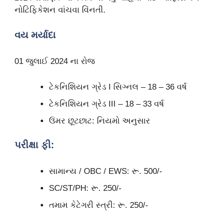
નોટિફિકેશન વાંચવા વિંનતી.
વય મર્યાદા
01 જુલાઈ 2024 ના રોજ
ટેકનિશિયન ગ્રેડ I સિગ્નલ – 18 – 36 વર્ષ
ટેકનિશિયન ગ્રેડ III – 18 – 33 વર્ષ
ઉંમર છૂટછાટ: નિયમો અનુસાર
પરીક્ષા ફી:
સામાન્ય / OBC / EWS: રૂ. 500/-
SC/ST/PH: રૂ. 250/-
તમામ કેટેગરી સ્ત્રી: રૂ. 250/-