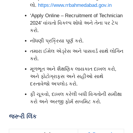
લો.
https://www.rrbahmedabad.gov.in
‘Apply Online – Recruitment of Technician
2024’ વાંચતો વિકલ્પ શોધો અને તેના પર ટેપ
કરો.
નોંધણી પ્રક્રિયા પૂર્ણ કરો.
તમારા ઈમેલ એડ્રેસ અને પાસવર્ડ સાથે લોગિન
કરો.
મૂળભૂત અને શૈક્ષણિક લાયકાત દાખલ કરો,
અને ફોટોગ્રાફ્સ અને સહીઓ સાથે
દસ્તાવેજો અપલોડ કરો.
ફી ચૂકવો, દાખલ કરેલી બધી વિગતોની સમીક્ષા
કરો અને અરજી ફોર્મ સબમિટ કરો.
જરૂરી લિંક