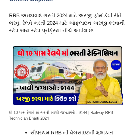
RRB અમદાવાદ ભરતી 2024 માટે અરજી ફોર્મ કેવી રીતે
ભરવું. રેલવે ભરતી 2024 માટે ઑફલાઇન અરજી કરવાની
સ્ટેપ બાય સ્ટેપ પ્રક્રિયા નીચે આપેલ છે.
ધો 10 પાસ રેલવે માં ભરતી ખાલી જગ્યાઓ : 9144 | Railway RRB
Technician Bharti 2024
સૌપ્રથમ RRB ની વેબસાઇટની મુલાકાત