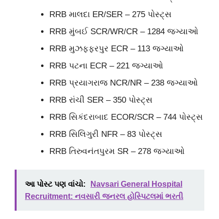
RRB માલદા ER/SER – 275 પોસ્ટ્સ
RRB મુંબઈ SCR/WR/CR – 1284 જગ્યાઓ
RRB મુઝફ્ફરપુર ECR – 113 જગ્યાઓ
RRB પટના ECR – 221 જગ્યાઓ
RRB પ્રયાગરાજ NCR/NR – 238 જગ્યાઓ
RRB રાંચી SER – 350 પોસ્ટ્સ
RRB સિકંદરાબાદ ECOR/SCR – 744 પોસ્ટ્સ
RRB સિલિગુરી NFR – 83 પોસ્ટ્સ
RRB તિરુવનંતપુરમ SR – 278 જગ્યાઓ
આ પોસ્ટ પણ વાંચો:
Navsari General Hospital
Recruitment: નવસારી જનરલ હોસ્પિટલમાં ભરતી